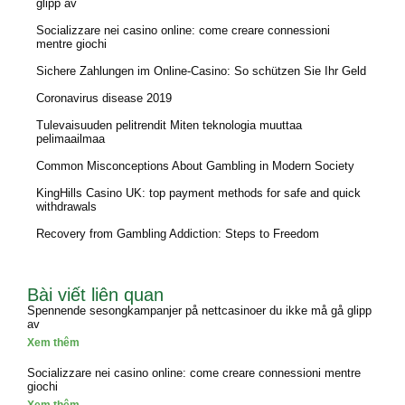
glipp av
Socializzare nei casino online: come creare connessioni
mentre giochi
Sichere Zahlungen im Online-Casino: So schützen Sie Ihr Geld
Coronavirus disease 2019
Tulevaisuuden pelitrendit Miten teknologia muuttaa
pelimaailmaa
Common Misconceptions About Gambling in Modern Society
KingHills Casino UK: top payment methods for safe and quick
withdrawals
Recovery from Gambling Addiction: Steps to Freedom
Bài viết liên quan
Spennende sesongkampanjer på nettcasinoer du ikke må gå glipp
av
Xem thêm
Socializzare nei casino online: come creare connessioni mentre
giochi
Xem thêm