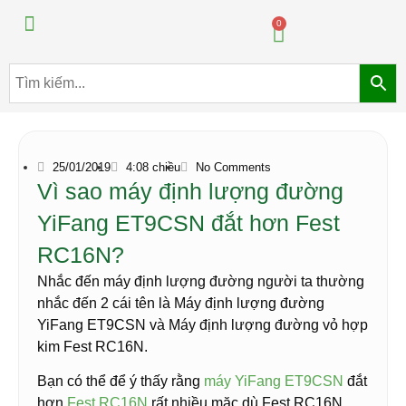
Máy pha chế đồ uống
Máy pha chế trà sữa
0
25/01/2019
4:08 chiều
No Comments
Vì sao máy định lượng đường
YiFang ET9CSN đắt hơn Fest
RC16N?
Nhắc đến máy định lượng đường người ta thường
nhắc đến 2 cái tên là Máy định lượng đường
YiFang ET9CSN và Máy định lượng đường vỏ hợp
kim Fest RC16N.
Bạn có thể để ý thấy rằng
máy YiFang ET9CSN
đắt
hơn
Fest RC16N
rất nhiều mặc dù Fest RC16N