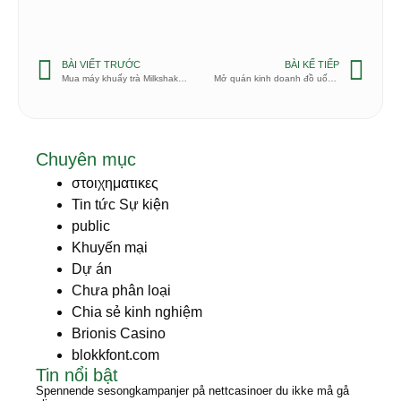
BÀI VIẾT TRƯỚC
BÀI KẾ TIẾP
Mua máy khuấy trà Milkshake Milate ở đâu?
Mở quán kinh doanh đồ uống cần máy móc gì?
Chuyên mục
στοιχηματικες
Tin tức Sự kiện
public
Khuyến mại
Dự án
Chưa phân loại
Chia sẻ kinh nghiệm
Brionis Casino
blokkfont.com
Tin nổi bật
Spennende sesongkampanjer på nettcasinoer du ikke må gå