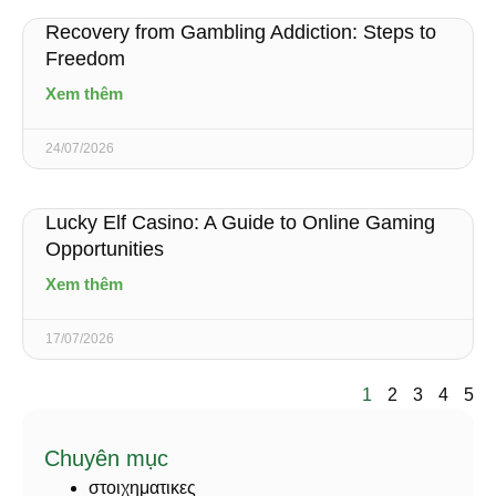
Recovery from Gambling Addiction: Steps to
Freedom
Xem thêm
24/07/2026
Lucky Elf Casino: A Guide to Online Gaming
Opportunities
Xem thêm
17/07/2026
1
2
3
4
5
Chuyên mục
στοιχηματικες