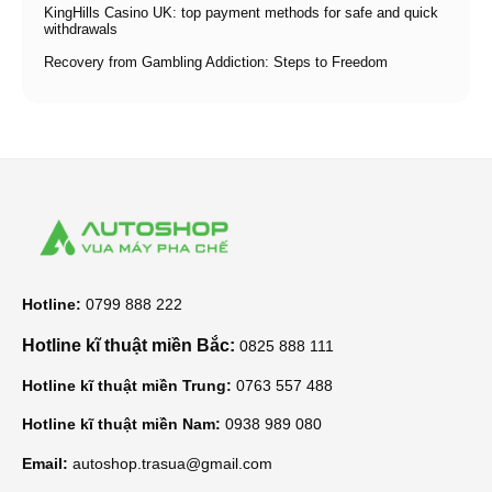
KingHills Casino UK: top payment methods for safe and quick
withdrawals
Recovery from Gambling Addiction: Steps to Freedom
Hotline:
0799 888 222
Hotline kĩ thuật miền Bắc:
0825 888 111
Hotline kĩ thuật miền Trung:
0763 557 488
Hotline kĩ thuật miền Nam:
0938 989 080
Email:
autoshop.trasua@gmail.com