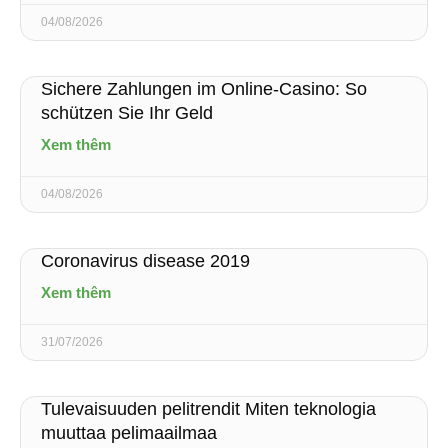
04/08/2026
Sichere Zahlungen im Online-Casino: So
schützen Sie Ihr Geld
Xem thêm
04/08/2026
Coronavirus disease 2019
Xem thêm
31/07/2026
Tulevaisuuden pelitrendit Miten teknologia
muuttaa pelimaailmaa