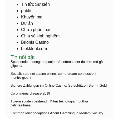
Tin tức Sự kiện
public
Khuyến mại
Dự án
Chưa phân loại
Chia sẻ kinh nghiệm
Brionis Casino
blokkfont.com
Tin nổi bật
Spennende sesongkampanjer på nettcasinoer du ikke må gå
glipp av
Socializzare nei casino online: come creare connessioni
mentre giochi
Sichere Zahlungen im Online-Casino: So schützen Sie Ihr Geld
Coronavirus disease 2019
Tulevaisuuden pelitrendit Miten teknologia muuttaa
pelimaailmaa
Common Misconceptions About Gambling in Modern Society