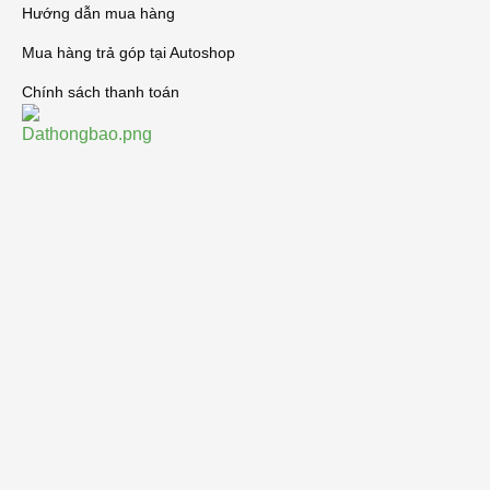
Hướng dẫn mua hàng
Mua hàng trả góp tại Autoshop
Chính sách thanh toán