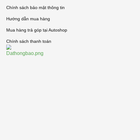
Chính sách bảo mật thông tin
Hướng dẫn mua hàng
Mua hàng trả góp tại Autoshop
Chính sách thanh toán