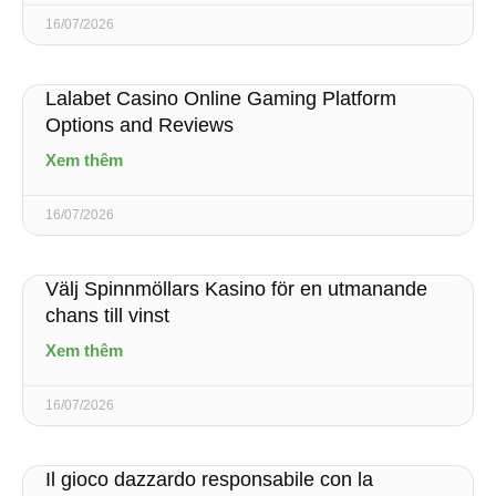
16/07/2026
Lalabet Casino Online Gaming Platform
Options and Reviews
Xem thêm
16/07/2026
Välj Spinnmöllars Kasino för en utmanande
chans till vinst
Xem thêm
16/07/2026
Il gioco dazzardo responsabile con la