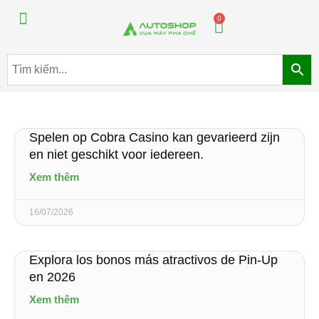
Máy pha chế đồ uống
Máy pha chế trà sữa
0
Spelen op Cobra Casino kan gevarieerd zijn
en niet geschikt voor iedereen.
Xem thêm
16/07/2026
Explora los bonos más atractivos de Pin-Up
en 2026
Xem thêm