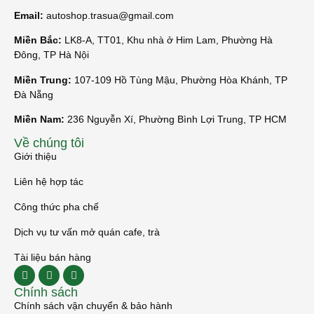
Email:
autoshop.trasua@gmail.com
Miền Bắc:
LK8-A, TT01, Khu nhà ở Him Lam, Phường Hà
Đông, TP Hà Nội
Miền Trung:
107-109 Hồ Tùng Mậu, Phường Hòa Khánh, TP
Đà Nẵng
Miền Nam:
236 Nguyễn Xí, Phường Bình Lợi Trung, TP HCM
Về chúng tôi
Giới thiệu
Liên hệ hợp tác
Công thức pha chế
Dịch vụ tư vấn mở quán cafe, trà
Tài liệu bán hàng
Chính sách
Chính sách vận chuyển & bảo hành