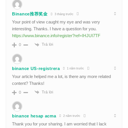
Binance推荐奖金
3 tháng trước
Your point of view caught my eye and was very
interesting. Thanks. I have a question for you.
https://www.binance.info/register?ref=IHJUI7TF
Trả lời
0
binance US-registrera
1 năm trước
Your article helped me a lot, is there any more related
content? Thanks!
Trả lời
0
binance hesap acma
2 năm trước
Thank you for your sharing. I am worried that I lack