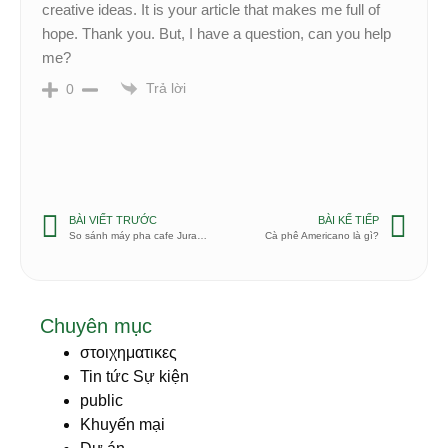
creative ideas. It is your article that makes me full of
hope. Thank you. But, I have a question, can you help
me?
Trả lời
0
BÀI VIẾT TRƯỚC
BÀI KẾ TIẾP
So sánh máy pha cafe Jura Micro 1 so với Micro 9
Cà phê Americano là gì?
Chuyên mục
στοιχηματικες
Tin tức Sự kiện
public
Khuyến mại