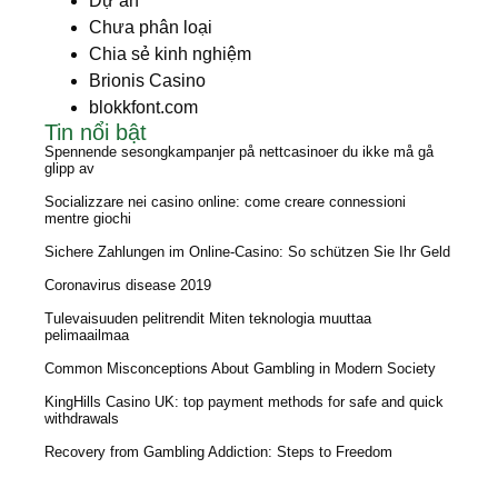
Dự án
Chưa phân loại
Chia sẻ kinh nghiệm
Brionis Casino
blokkfont.com
Tin nổi bật
Spennende sesongkampanjer på nettcasinoer du ikke må gå
glipp av
Socializzare nei casino online: come creare connessioni
mentre giochi
Sichere Zahlungen im Online-Casino: So schützen Sie Ihr Geld
Coronavirus disease 2019
Tulevaisuuden pelitrendit Miten teknologia muuttaa
pelimaailmaa
Common Misconceptions About Gambling in Modern Society
KingHills Casino UK: top payment methods for safe and quick
withdrawals
Recovery from Gambling Addiction: Steps to Freedom