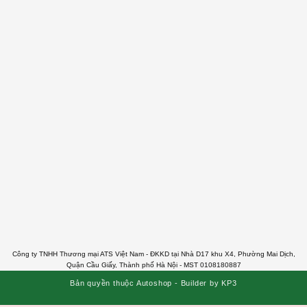
Công ty TNHH Thương mại ATS Việt Nam - ĐKKD tại Nhà D17 khu X4, Phường Mai Dịch,
Quận Cầu Giấy, Thành phố Hà Nội - MST 0108180887
Bản quyền thuộc Autoshop - Builder by KP3