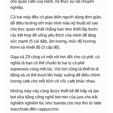
cho quán cafe của mình, nó thực sự rất chuyên
nghiệp.
Cả hai máy đều có giao diện người dùng đơn giản,
dễ điều hướng với màn hình màu kỹ thuật số sao
cho trực quan nhất chẳng hạn như thiết lập trước
các kết hợp đồ uống yêu thích của mình để tăng
sức mạnh (5 cài đặt), âm lượng, mức độ hương
thơm và nhiệt độ (3 cấp độ).
Giga và Z9 cũng có một vòi hơi đôi cho cà phê, có
nghĩa là bạn có thể chuẩn bị hai ly cà phê
espressos cùng một lúc. Vòi hơi cũng là thiết bị di
động và có thể trượt lên hoặc xuống để điều chỉnh
lượng cafe cho mỗi kích cỡ cốc cafe khác nhau.
Những máy này cũng được thiết kế để hấp và tạo
bọt sữa bằng công nghệ bọt mịn của jura cho trải
nghiệm nghiêm túc như barista cho mọi thứ từ latte
macchiato đến cappuccino.