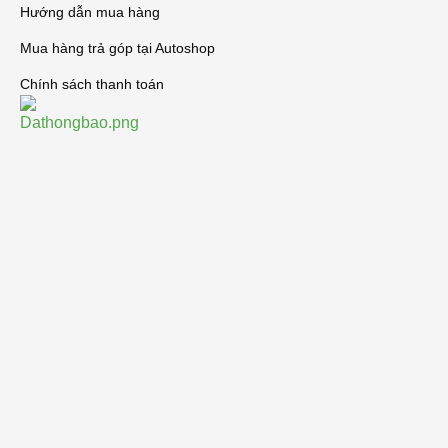
Hướng dẫn mua hàng
Mua hàng trả góp tại Autoshop
Chính sách thanh toán