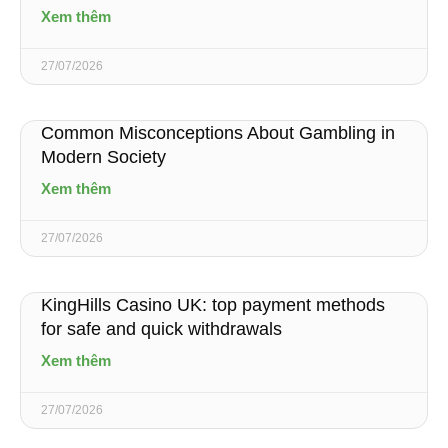
Xem thêm
27/07/2026
Common Misconceptions About Gambling in
Modern Society
Xem thêm
27/07/2026
KingHills Casino UK: top payment methods
for safe and quick withdrawals
Xem thêm
27/07/2026