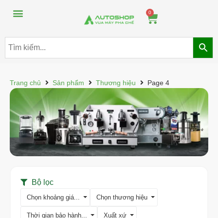
Máy pha chế đồ uống
Máy pha chế trà sữa
0
Trang chủ
Sản phẩm
Thương hiệu
Page 4
Bộ lọc
Chọn khoảng giá...
Chọn thương hiệu
Thời gian bảo hành...
Xuất xứ