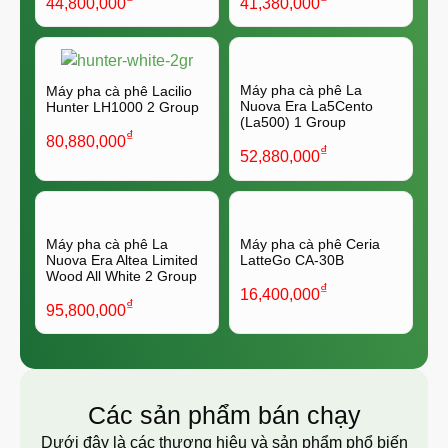
44,800,000
41,380,000
Máy pha cà phê La
Máy pha cà phê Lacilio
Nuova Era La5Cento
Hunter LH1000 2 Group
(La500) 1 Group
₫
80,880,000
₫
52,880,000
Máy pha cà phê La
Máy pha cà phê Ceria
Nuova Era Altea Limited
LatteGo CA-30B
Wood All White 2 Group
₫
16,400,000
₫
95,800,000
Các sản phẩm bán chạy
Dưới đây là các thương hiệu và sản phẩm phổ biến