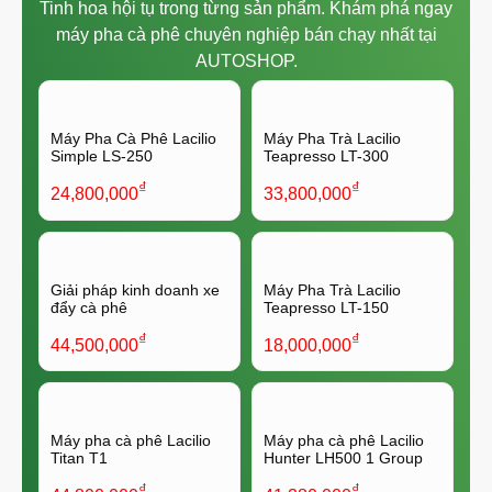
Tinh hoa hội tụ trong từng sản phẩm. Khám phá ngay
máy pha cà phê chuyên nghiệp bán chạy nhất tại
AUTOSHOP.
Máy Pha Cà Phê Lacilio
Máy Pha Trà Lacilio
Simple LS-250
Teapresso LT-300
₫
₫
24,800,000
33,800,000
Giải pháp kinh doanh xe
Máy Pha Trà Lacilio
đẩy cà phê
Teapresso LT-150
₫
₫
44,500,000
18,000,000
Máy pha cà phê Lacilio
Máy pha cà phê Lacilio
Titan T1
Hunter LH500 1 Group
₫
₫