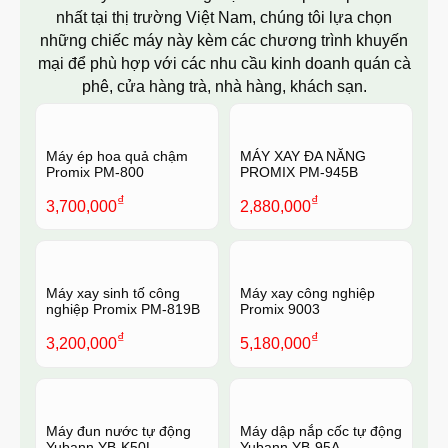
nhất tại thị trường Việt Nam, chúng tôi lựa chọn
những chiếc máy này kèm các chương trình khuyến
mại để phù hợp với các nhu cầu kinh doanh quán cà
phê, cửa hàng trà, nhà hàng, khách sạn.
Máy ép hoa quả chậm
MÁY XAY ĐA NĂNG
Promix PM-800
PROMIX PM-945B
₫
₫
3,700,000
2,880,000
Máy xay sinh tố công
Máy xay công nghiệp
nghiệp Promix PM-819B
Promix 9003
₫
₫
3,200,000
5,180,000
Máy đun nước tự động
Máy dập nắp cốc tự động
Yubann YB-K50L
Yubann YB-95A