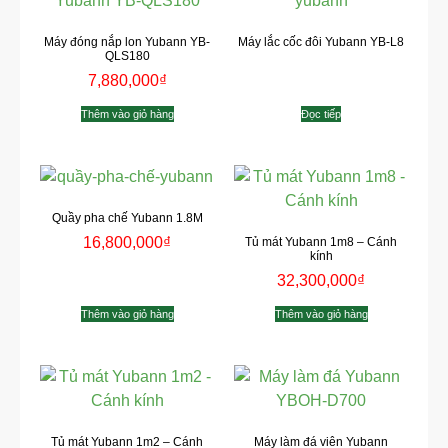
Máy đóng nắp lon Yubann YB-
Máy lắc cốc đôi Yubann YB-L8
QLS180
7,880,000
₫
Thêm vào giỏ hàng
Đọc tiếp
Quầy pha chế Yubann 1.8M
16,800,000
₫
Tủ mát Yubann 1m8 – Cánh
kính
32,300,000
₫
Thêm vào giỏ hàng
Thêm vào giỏ hàng
Tủ mát Yubann 1m2 – Cánh
Máy làm đá viên Yubann