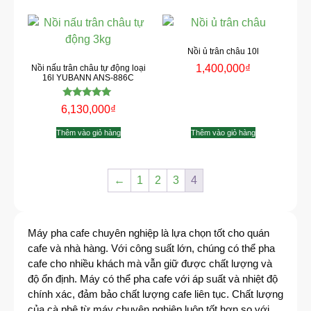
Nồi ủ trân châu 10l
1,400,000
₫
Nồi nấu trân châu tự động loại
16l YUBANN ANS-886C
Được xếp
6,130,000
₫
hạng
5.00
5 sao
Thêm vào giỏ hàng
Thêm vào giỏ hàng
←
1
2
3
4
Máy pha cafe chuyên nghiệp là lựa chọn tốt cho quán
cafe và nhà hàng. Với công suất lớn, chúng có thể pha
cafe cho nhiều khách mà vẫn giữ được chất lượng và
độ ổn định. Máy có thể pha cafe với áp suất và nhiệt độ
chính xác, đảm bảo chất lượng cafe liên tục. Chất lượng
của cà phê từ máy chuyên nghiệp luôn tốt hơn so với