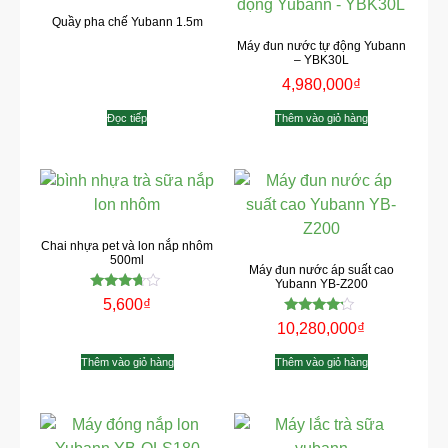
Quầy pha chế Yubann 1.5m
Máy đun nước tự động Yubann
– YBK30L
4,980,000
₫
Đọc tiếp
Thêm vào giỏ hàng
Chai nhựa pet và lon nắp nhôm
500ml
Máy đun nước áp suất cao
Yubann YB-Z200
Được
5,600
₫
xếp
Được xếp
hạng
10,280,000
₫
hạng
3.50
4.00
5 sao
5 sao
Thêm vào giỏ hàng
Thêm vào giỏ hàng