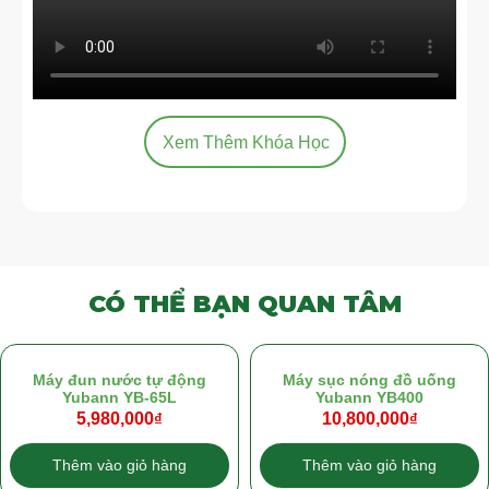
Xem Thêm Khóa Học
CÓ THỂ BẠN QUAN TÂM
Máy đun nước tự động
Máy sục nóng đồ uống
Yubann YB-65L
Yubann YB400
5,980,000
₫
10,800,000
₫
Thêm vào giỏ hàng
Thêm vào giỏ hàng