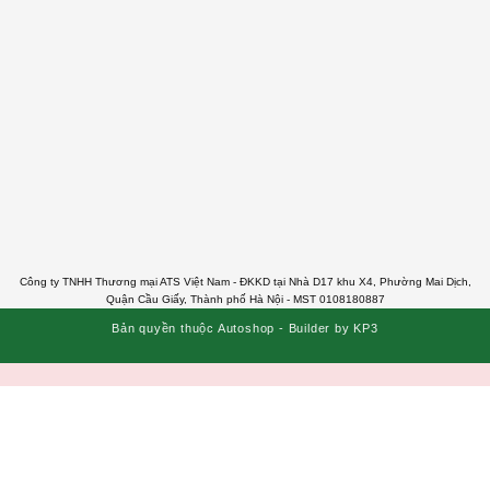
Công ty TNHH Thương mại ATS Việt Nam - ĐKKD tại Nhà D17 khu X4, Phường Mai Dịch,
Quận Cầu Giấy, Thành phố Hà Nội - MST 0108180887
Bản quyền thuộc Autoshop - Builder by KP3