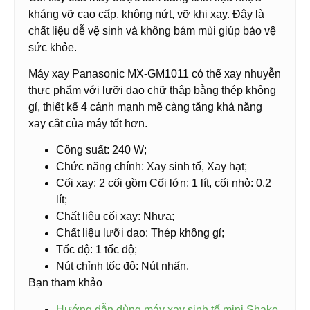
kháng vỡ cao cấp, không nứt, vỡ khi xay. Đây là
chất liệu dễ vệ sinh và không bám mùi giúp bảo vệ
sức khỏe.
Máy xay Panasonic MX-GM1011 có thể xay nhuyễn
thực phẩm với lưỡi dao chữ thập bằng thép không
gỉ, thiết kế 4 cánh mạnh mẽ càng tăng khả năng
xay cắt của máy tốt hơn.
Công suất: 240 W;
Chức năng chính: Xay sinh tố, Xay hạt;
Cối xay: 2 cối gồm Cối lớn: 1 lít, cối nhỏ: 0.2
lít;
Chất liệu cối xay: Nhựa;
Chất liệu lưỡi dao: Thép không gỉ;
Tốc độ:
1 tốc độ;
Nút chỉnh tốc độ: Nút nhấn.
Bạn tham khảo
Hướng dẫn dùng máy xay sinh tố mini Shake