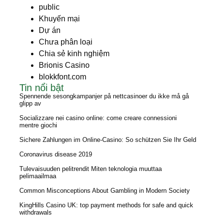
public
Khuyến mại
Dự án
Chưa phân loại
Chia sẻ kinh nghiệm
Brionis Casino
blokkfont.com
Tin nổi bật
Spennende sesongkampanjer på nettcasinoer du ikke må gå
glipp av
Socializzare nei casino online: come creare connessioni
mentre giochi
Sichere Zahlungen im Online-Casino: So schützen Sie Ihr Geld
Coronavirus disease 2019
Tulevaisuuden pelitrendit Miten teknologia muuttaa
pelimaailmaa
Common Misconceptions About Gambling in Modern Society
KingHills Casino UK: top payment methods for safe and quick
withdrawals