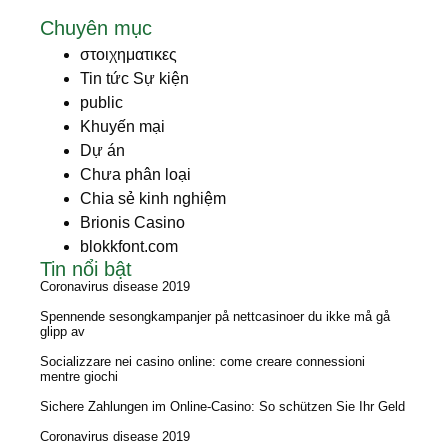
Chuyên mục
στοιχηματικες
Tin tức Sự kiện
public
Khuyến mại
Dự án
Chưa phân loại
Chia sẻ kinh nghiệm
Brionis Casino
blokkfont.com
Tin nổi bật
Coronavirus disease 2019
Spennende sesongkampanjer på nettcasinoer du ikke må gå
glipp av
Socializzare nei casino online: come creare connessioni
mentre giochi
Sichere Zahlungen im Online-Casino: So schützen Sie Ihr Geld
Coronavirus disease 2019