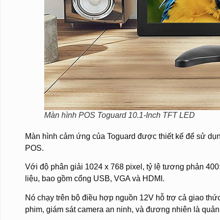
Màn hình POS Toguard 10.1-Inch TFT LED
Màn hình cảm ứng của Toguard được thiết kế để sử dụng
POS.
Với độ phân giải 1024 x 768 pixel, tỷ lệ tương phản 40
liệu, bao gồm cổng USB, VGA và HDMI.
Nó chạy trên bộ điều hợp nguồn 12V hỗ trợ cả giao th
phim, giám sát camera an ninh, và đương nhiên là quản