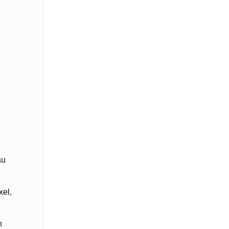
au
xel,
h