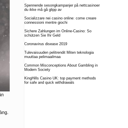
Spennende sesongkampanjer på nettcasinoer
du ikke må gå glipp av
Socializzare nei casino online: come creare
connessioni mentre giochi
Sichere Zahlungen im Online-Casino: So
schützen Sie Ihr Geld
Coronavirus disease 2019
Tulevaisuuden pelitrendit Miten teknologia
muuttaa pelimaailmaa
Common Misconceptions About Gambling in
Modern Society
KingHills Casino UK: top payment methods
for safe and quick withdrawals
ần
àng.