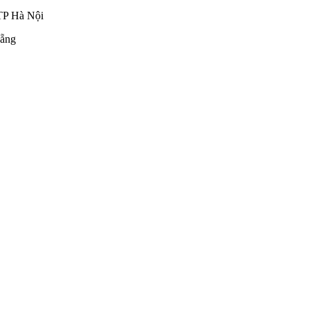
TP Hà Nội
ẵng