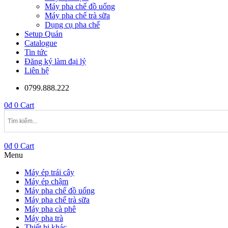
Máy pha chế đồ uống
Máy pha chế trà sữa
Dụng cụ pha chế
Setup Quán
Catalogue
Tin tức
Đăng ký làm đại lý
Liên hệ
0799.888.222
0
₫
0
Cart
0
₫
0
Cart
Menu
Máy ép trái cây
Máy ép chậm
Máy pha chế đồ uống
Máy pha chế trà sữa
Máy pha cà phê
Máy pha trà
Thiết bị khác