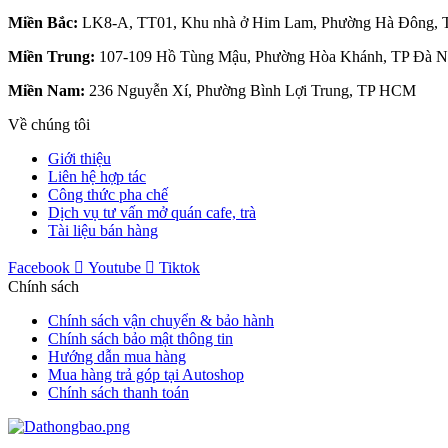
Miền Bắc:
LK8-A, TT01, Khu nhà ở Him Lam, Phường Hà Đông, 
Miền Trung:
107-109 Hồ Tùng Mậu, Phường Hòa Khánh, TP Đà N
Miền Nam:
236 Nguyễn Xí, Phường Bình Lợi Trung, TP HCM
Về chúng tôi
Giới thiệu
Liên hệ hợp tác
Công thức pha chế
Dịch vụ tư vấn mở quán cafe, trà
Tài liệu bán hàng
Facebook
Youtube
Tiktok
Chính sách
Chính sách vận chuyển & bảo hành
Chính sách bảo mật thông tin
Hướng dẫn mua hàng
Mua hàng trả góp tại Autoshop
Chính sách thanh toán