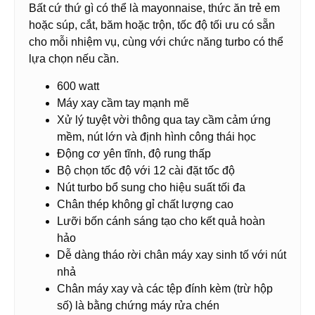
Bất cứ thứ gì có thể là mayonnaise, thức ăn trẻ em
hoặc súp, cắt, băm hoặc trộn, tốc độ tối ưu có sẵn
cho mỗi nhiệm vụ, cùng với chức năng turbo có thể
lựa chọn nếu cần.
600 watt
Máy xay cầm tay mạnh mẽ
Xử lý tuyệt vời thông qua tay cầm cảm ứng
mềm, nút lớn và định hình công thái học
Động cơ yên tĩnh, độ rung thấp
Bộ chọn tốc độ với 12 cài đặt tốc độ
Nút turbo bổ sung cho hiệu suất tối đa
Chân thép không gỉ chất lượng cao
Lưỡi bốn cánh sáng tạo cho kết quả hoàn
hảo
Dễ dàng tháo rời chân máy xay sinh tố với nút
nhả
Chân máy xay và các tệp đính kèm (trừ hộp
số) là bằng chứng máy rửa chén