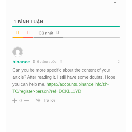
1
BÌNH LUẬN
Cũ nhất
binance
6 tháng trước
Can you be more specific about the content of your
article? After reading it, I still have some doubts. Hope
you can help me.
https://accounts.binance.info/zh-
TC/register-person?ref=DCKLL1YD
Trả lời
0