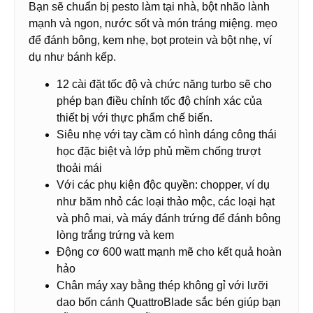
Bạn sẽ chuẩn bị pesto làm tại nhà, bột nhão lành
mạnh và ngon, nước sốt và món tráng miệng. mẹo
để đánh bông, kem nhẹ, bọt protein và bột nhẹ, ví
dụ như bánh kếp.
12 cài đặt tốc độ và chức năng turbo sẽ cho
phép bạn điều chỉnh tốc độ chính xác của
thiết bị với thực phẩm chế biến.
Siêu nhẹ với tay cầm có hình dáng công thái
học đặc biệt và lớp phủ mềm chống trượt
thoải mái
Với các phụ kiện độc quyền: chopper, ví dụ
như băm nhỏ các loại thảo mộc, các loại hạt
và phô mai, và máy đánh trứng để đánh bông
lòng trắng trứng và kem
Động cơ 600 watt mạnh mẽ cho kết quả hoàn
hảo
Chân máy xay bằng thép không gỉ với lưỡi
dao bốn cánh QuattroBlade sắc bén giúp bạn