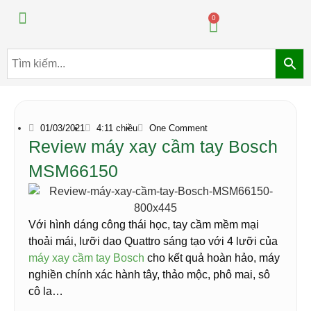
Máy pha chế đồ uống
Máy pha chế trà sữa
0
01/03/2021
4:11 chiều
One Comment
Review máy xay cầm tay Bosch
MSM66150
Với hình dáng công thái học, tay cầm mềm mại
thoải mái, lưỡi dao Quattro sáng tạo với 4 lưỡi của
máy xay cầm tay Bosch
cho kết quả hoàn hảo, máy
nghiền chính xác hành tây, thảo mộc, phô mai, sô
cô la…