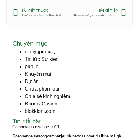
BÀI VIẾT TRƯỚC
BÀI KẾ TIẾP
4 máy xay cầm tay Bosch tốt nhất hiện nay
Review máy xay sinh tố Vitamix 5300
Chuyên mục
στοιχηματικες
Tin tức Sự kiện
public
Khuyến mại
Dự án
Chưa phân loại
Chia sẻ kinh nghiệm
Brionis Casino
blokkfont.com
Tin nổi bật
Coronavirus disease 2019
Spennende sesongkampanjer på nettcasinoer du ikke må gå