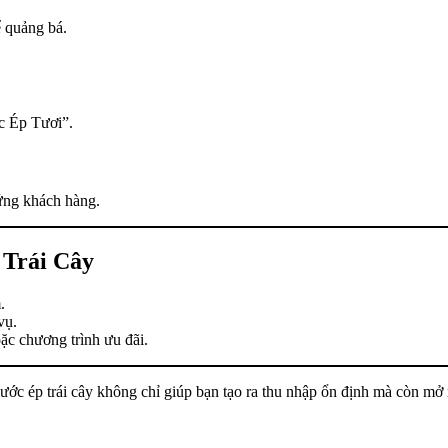
 quảng bá.
c Ép Tươi”.
hứng khách hàng.
 Trái Cây
.
vụ.
ặc chương trình ưu đãi.
c ép trái cây không chỉ giúp bạn tạo ra thu nhập ổn định mà còn mở r