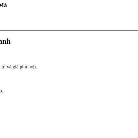
 Má
anh
trí và giá phù hợp.
o.