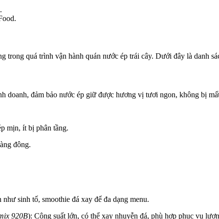
.
Food.
ng trong quá trình vận hành quán nước ép trái cây. Dưới đây là danh sác
ệc kinh doanh, đảm bảo nước ép giữ được hương vị tươi ngon, không bị mấ
 mịn, ít bị phân tầng.
hàng đông.
 như sinh tố, smoothie đá xay để đa dạng menu.
mix 920B
): Công suất lớn, có thể xay nhuyễn đá, phù hợp phục vụ lượ