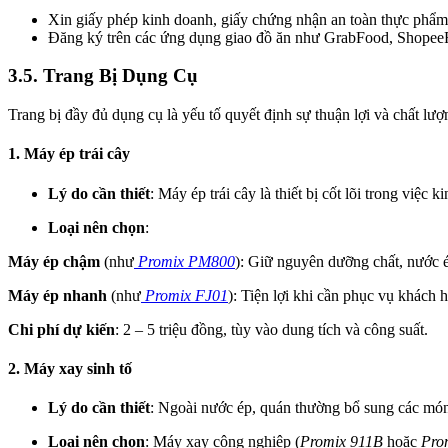
Xin giấy phép kinh doanh, giấy chứng nhận an toàn thực phẩm
Đăng ký trên các ứng dụng giao đồ ăn như GrabFood, Shopee
3.5. Trang Bị Dụng Cụ
Trang bị đầy đủ dụng cụ là yếu tố quyết định sự thuận lợi và chất lượ
1. Máy ép trái cây
Lý do cần thiết
: Máy ép trái cây là thiết bị cốt lõi trong vi
Loại nên chọn
:
Máy ép chậm
(như
Promix PM800
): Giữ nguyên dưỡng chất, nước ép
Máy ép nhanh
(như
Promix FJ01
): Tiện lợi khi cần phục vụ khách 
Chi phí dự kiến
: 2 – 5 triệu đồng, tùy vào dung tích và công suất.
2. Máy xay sinh tố
Lý do cần thiết
: Ngoài nước ép, quán thường bổ sung các món
Loại nên chọn
: Máy xay công nghiệp (
Promix 911B
hoặc
Pro