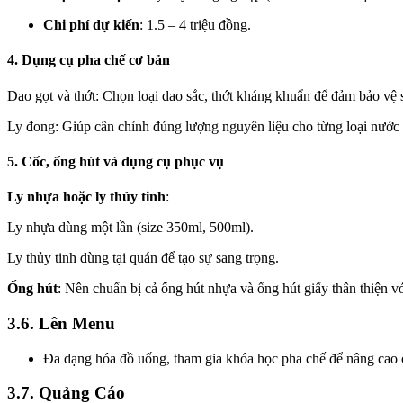
Chi phí dự kiến
: 1.5 – 4 triệu đồng.
4. Dụng cụ pha chế cơ bản
Dao gọt và thớt: Chọn loại dao sắc, thớt kháng khuẩn để đảm bảo vệ 
Ly đong: Giúp cân chỉnh đúng lượng nguyên liệu cho từng loại nước 
5. Cốc, ống hút và dụng cụ phục vụ
Ly nhựa hoặc ly thủy tinh
:
Ly nhựa dùng một lần (size 350ml, 500ml).
Ly thủy tinh dùng tại quán để tạo sự sang trọng.
Ống hút
: Nên chuẩn bị cả ống hút nhựa và ống hút giấy thân thiện v
3.6. Lên Menu
Đa dạng hóa đồ uống, tham gia khóa học pha chế để nâng cao 
3.7. Quảng Cáo