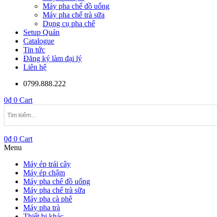
Máy pha chế đồ uống
Máy pha chế trà sữa
Dụng cụ pha chế
Setup Quán
Catalogue
Tin tức
Đăng ký làm đại lý
Liên hệ
0799.888.222
0
₫
0
Cart
0
₫
0
Cart
Menu
Máy ép trái cây
Máy ép chậm
Máy pha chế đồ uống
Máy pha chế trà sữa
Máy pha cà phê
Máy pha trà
Thiết bị khác