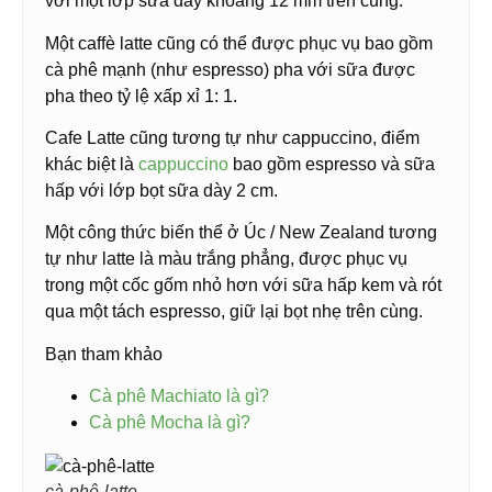
với một lớp sữa dày khoảng 12 mm trên cùng.
Một caffè latte cũng có thể được phục vụ bao gồm
cà phê mạnh (như espresso) pha với sữa được
pha theo tỷ lệ xấp xỉ 1: 1.
Cafe Latte cũng tương tự như cappuccino, điểm
khác biệt là
cappuccino
bao gồm espresso và sữa
hấp với lớp bọt sữa dày 2 cm.
Một công thức biến thể ở Úc / New Zealand tương
tự như latte là màu trắng phẳng, được phục vụ
trong một cốc gốm nhỏ hơn với sữa hấp kem và rót
qua một tách espresso, giữ lại bọt nhẹ trên cùng.
Bạn tham khảo
Cà phê Machiato là gì?
Cà phê Mocha là gì?
cà-phê-latte