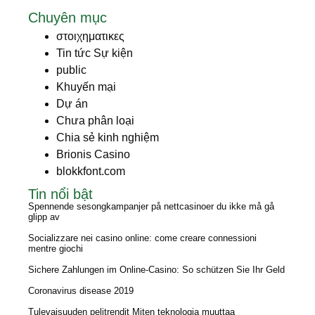
Chuyên mục
στοιχηματικες
Tin tức Sự kiện
public
Khuyến mại
Dự án
Chưa phân loại
Chia sẻ kinh nghiệm
Brionis Casino
blokkfont.com
Tin nổi bật
Spennende sesongkampanjer på nettcasinoer du ikke må gå
glipp av
Socializzare nei casino online: come creare connessioni
mentre giochi
Sichere Zahlungen im Online-Casino: So schützen Sie Ihr Geld
Coronavirus disease 2019
Tulevaisuuden pelitrendit Miten teknologia muuttaa