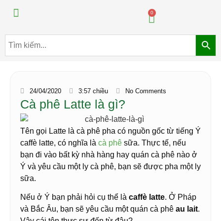
Máy pha chế đồ uống
Máy pha chế trà sữa
0
24/04/2020
3:57 chiều
No Comments
Cà phê Latte là gì?
Tên gọi Latte là cà phê pha có nguồn gốc từ tiếng Ý
caffè latte, có nghĩa là
cà phê
sữa. Thực tế, nếu
bạn đi vào bất kỳ nhà hàng hay quán cà phê nào ở
Ý và yêu cầu một ly cà phê, bạn sẽ được pha một ly
sữa.
Nếu ở Ý bạn phải hỏi cụ thể là
caffè latte
. Ở Pháp
và Bắc Âu, bạn sẽ yêu cầu một quán cà phê
au lait
.
Vậy cái tên thực sự đến từ đâu?