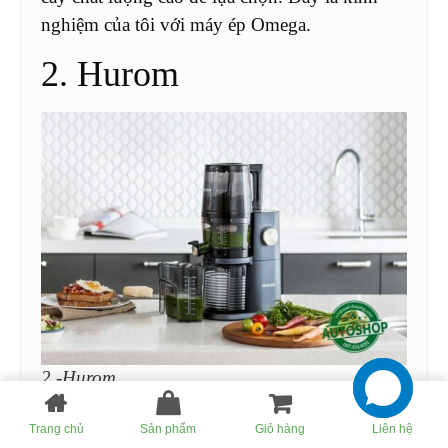
nghiệm của tôi với máy ép Omega.
2. Hurom
2.-Hurom
Hurom
là một thương hiệu Hàn Quốc 40 năm
Trang chủ
Sản phẩm
Giỏ hàng
Liên hệ