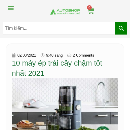
Máy pha chế đồ uống
Máy pha chế trà sữa
0
02/03/2021
9:40 sáng
2 Comments
10 máy ép trái cây chậm tốt
nhất 2021