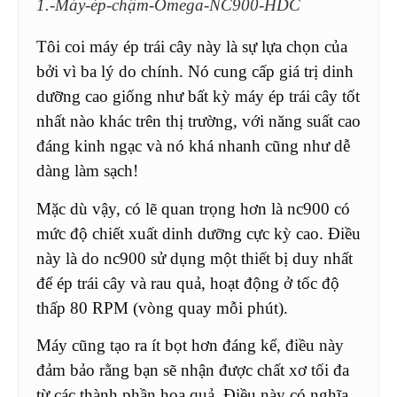
1.-Máy-ép-chậm-Omega-NC900-HDC
Tôi coi máy ép trái cây này là sự lựa chọn của
bởi vì ba lý do chính. Nó cung cấp giá trị dinh
dưỡng cao giống như bất kỳ máy ép trái cây tốt
nhất nào khác trên thị trường, với năng suất cao
đáng kinh ngạc và nó khá nhanh cũng như dễ
dàng làm sạch!
Mặc dù vậy, có lẽ quan trọng hơn là nc900 có
mức độ chiết xuất dinh dưỡng cực kỳ cao. Điều
này là do nc900 sử dụng một thiết bị duy nhất
để ép trái cây và rau quả, hoạt động ở tốc độ
thấp 80 RPM (vòng quay mỗi phút).
Máy cũng tạo ra ít bọt hơn đáng kể, điều này
đảm bảo rằng bạn sẽ nhận được chất xơ tối đa
từ các thành phần hoa quả. Điều này có nghĩa