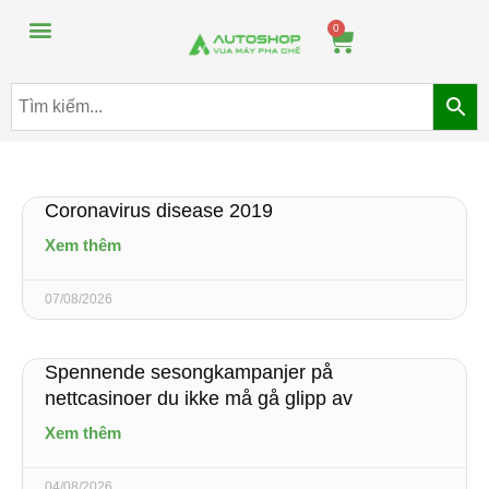
Máy pha chế đồ uống
Máy pha chế trà sữa
0
Coronavirus disease 2019
Xem thêm
07/08/2026
Spennende sesongkampanjer på
nettcasinoer du ikke må gå glipp av
Xem thêm
04/08/2026