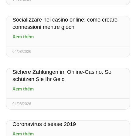
Socializzare nei casino online: come creare
connessioni mentre giochi
Xem thêm
04/08/2026
Sichere Zahlungen im Online-Casino: So
schützen Sie Ihr Geld
Xem thêm
04/08/2026
Coronavirus disease 2019
Xem thêm