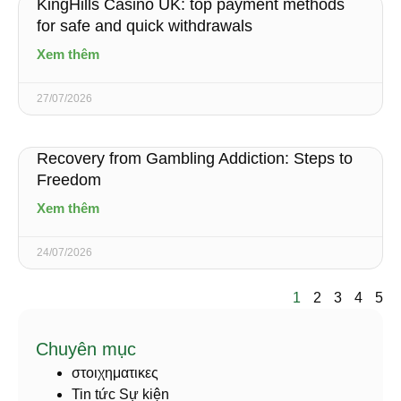
KingHills Casino UK: top payment methods
for safe and quick withdrawals
Xem thêm
27/07/2026
Recovery from Gambling Addiction: Steps to
Freedom
Xem thêm
24/07/2026
1
2
3
4
5
Chuyên mục
στοιχηματικες
Tin tức Sự kiện