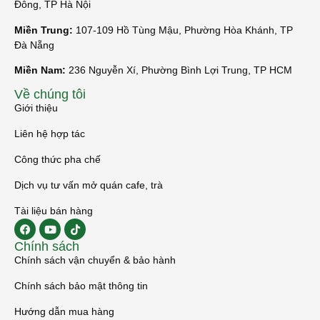
Đông, TP Hà Nội
Miền Trung:
107-109 Hồ Tùng Mậu, Phường Hòa Khánh, TP
Đà Nẵng
Miền Nam:
236 Nguyễn Xí, Phường Bình Lợi Trung, TP HCM
Về chúng tôi
Giới thiệu
Liên hệ hợp tác
Công thức pha chế
Dịch vụ tư vấn mở quán cafe, trà
Tài liệu bán hàng
Chính sách
Chính sách vận chuyển & bảo hành
Chính sách bảo mật thông tin
Hướng dẫn mua hàng