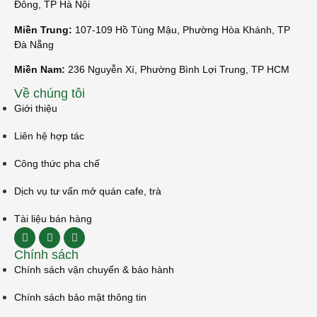
Đông, TP Hà Nội
Miền Trung:
107-109 Hồ Tùng Mậu, Phường Hòa Khánh, TP
Đà Nẵng
Miền Nam:
236 Nguyễn Xí, Phường Bình Lợi Trung, TP HCM
Về chúng tôi
Giới thiệu
Liên hệ hợp tác
Công thức pha chế
Dịch vụ tư vấn mở quán cafe, trà
Tài liệu bán hàng
Chính sách
Chính sách vận chuyển & bảo hành
Chính sách bảo mật thông tin