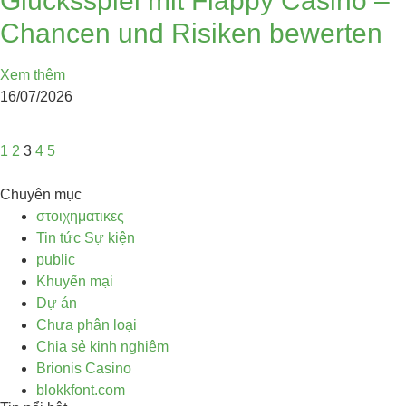
Glücksspiel mit Flappy Casino –
Chancen und Risiken bewerten
Xem thêm
16/07/2026
1
2
3
4
5
Chuyên mục
στοιχηματικες
Tin tức Sự kiện
public
Khuyến mại
Dự án
Chưa phân loại
Chia sẻ kinh nghiệm
Brionis Casino
blokkfont.com