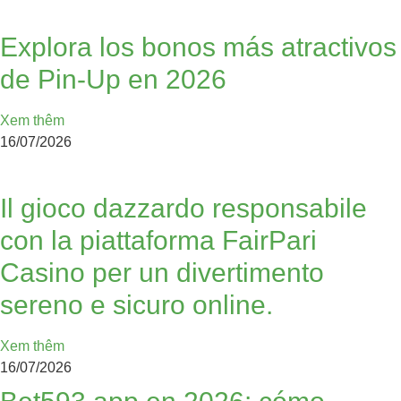
Explora los bonos más atractivos
de Pin-Up en 2026
Xem thêm
16/07/2026
Il gioco dazzardo responsabile
con la piattaforma FairPari
Casino per un divertimento
sereno e sicuro online.
Xem thêm
16/07/2026