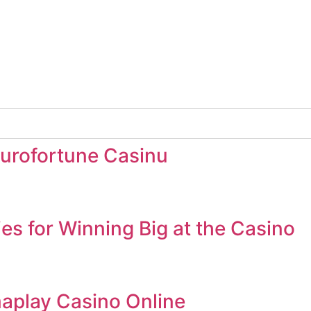
urofortune Casinu
es for Winning Big at the Casino
maplay Casino Online