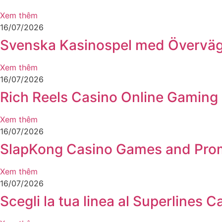
Xem thêm
16/07/2026
Svenska Kasinospel med Överväg
Xem thêm
16/07/2026
Rich Reels Casino Online Gaming 
Xem thêm
16/07/2026
SlapKong Casino Games and Prom
Xem thêm
16/07/2026
Scegli la tua linea al Superlines C