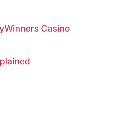
zyWinners Casino
plained