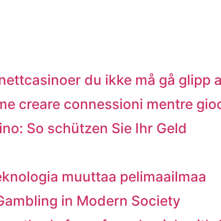
ttcasinoer du ikke må gå glipp 
ome creare connessioni mentre gio
no: So schützen Sie Ihr Geld
teknologia muuttaa pelimaailmaa
ambling in Modern Society