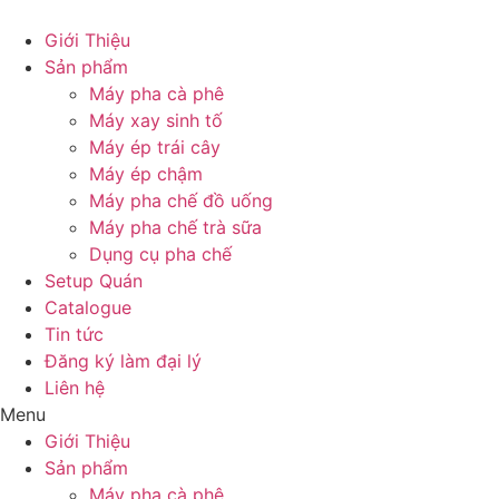
Chuyển
đến
Giới Thiệu
nội
Sản phẩm
dung
Máy pha cà phê
Máy xay sinh tố
Máy ép trái cây
Máy ép chậm
Máy pha chế đồ uống
Máy pha chế trà sữa
Dụng cụ pha chế
Setup Quán
Catalogue
Tin tức
Đăng ký làm đại lý
Liên hệ
Menu
Giới Thiệu
Sản phẩm
Máy pha cà phê