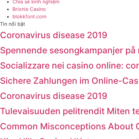
Chia sẻ kinh nghiệm
Brionis Casino
blokkfont.com
Tin nổi bật
Coronavirus disease 2019
Spennende sesongkampanjer på ne
Socializzare nei casino online: c
Sichere Zahlungen im Online-Casi
Coronavirus disease 2019
Tulevaisuuden pelitrendit Miten 
Common Misconceptions About G