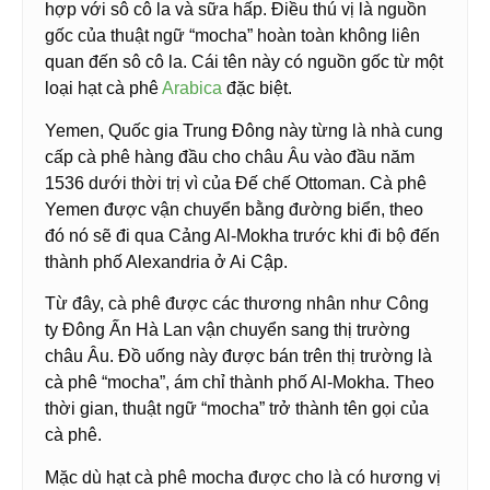
hợp với sô cô la và sữa hấp. Điều thú vị là nguồn
gốc của thuật ngữ “mocha” hoàn toàn không liên
quan đến sô cô la. Cái tên này có nguồn gốc từ một
loại hạt cà phê
Arabica
đặc biệt.
Yemen, Quốc gia Trung Đông này từng là nhà cung
cấp cà phê hàng đầu cho châu Âu vào đầu năm
1536 dưới thời trị vì của Đế chế Ottoman. Cà phê
Yemen được vận chuyển bằng đường biển, theo
đó nó sẽ đi qua Cảng Al-Mokha trước khi đi bộ đến
thành phố Alexandria ở Ai Cập.
Từ đây, cà phê được các thương nhân như Công
ty Đông Ấn Hà Lan vận chuyển sang thị trường
châu Âu. Đồ uống này được bán trên thị trường là
cà phê “mocha”, ám chỉ thành phố Al-Mokha. Theo
thời gian, thuật ngữ “mocha” trở thành tên gọi của
cà phê.
Mặc dù hạt cà phê mocha được cho là có hương vị