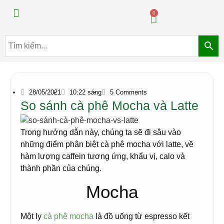
Máy pha chế đồ uống
Máy pha chế trà sữa
0
28/05/2021
10:22 sáng
5 Comments
So sánh cà phê Mocha và Latte
Trong hướng dẫn này, chúng ta sẽ đi sâu vào
những điểm phân biệt cà phê mocha với latte, về
hàm lượng caffein tương ứng, khẩu vị, calo và
thành phần của chúng.
Mocha
Một ly
cà phê mocha
là đồ uống từ espresso kết