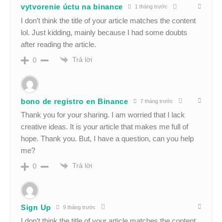
vytvorenie úctu na binance
1 tháng trước
I don’t think the title of your article matches the content
lol. Just kidding, mainly because I had some doubts
after reading the article.
Trả lời
0
bono de registro en Binance
7 tháng trước
Thank you for your sharing. I am worried that I lack
creative ideas. It is your article that makes me full of
hope. Thank you. But, I have a question, can you help
me?
Trả lời
0
Sign Up
9 tháng trước
I don’t think the title of your article matches the content