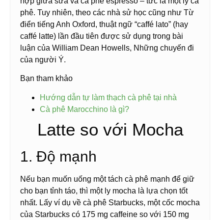
hợp giữa sữa và cà phê espresso – tức là một ly cà
phê. Tuy nhiên, theo các nhà sử học cũng như Từ
điển tiếng Anh Oxford, thuật ngữ “caffé lato” (hay
caffé latte) lần đầu tiên được sử dụng trong bài
luận của William Dean Howells, Những chuyến đi
của người Ý.
Bạn tham khảo
Hướng dẫn tự làm thạch cà phê tại nhà
Cà phê Marocchino là gì?
Latte so với Mocha
1. Độ mạnh
Nếu bạn muốn uống một tách cà phê mạnh để giữ
cho bạn tỉnh táo, thì một ly mocha là lựa chọn tốt
nhất. Lấy ví dụ về cà phê Starbucks, một cốc mocha
của Starbucks có 175 mg caffeine so với 150 mg