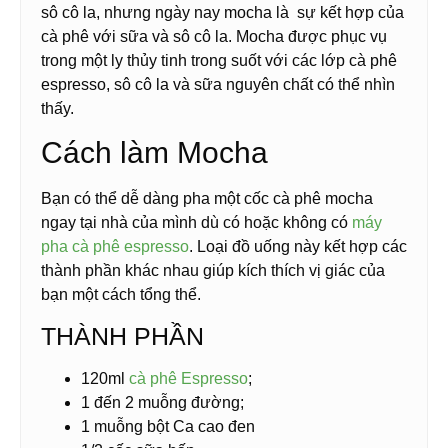
sô cô la, nhưng ngày nay mocha là sự kết hợp của
cà phê với sữa và sô cô la. Mocha được phục vụ
trong một ly thủy tinh trong suốt với các lớp cà phê
espresso, sô cô la và sữa nguyên chất có thể nhìn
thấy.
Cách làm Mocha
Bạn có thể dễ dàng pha một cốc cà phê mocha
ngay tại nhà của mình dù có hoặc không có
máy
pha cà phê espresso
. Loại đồ uống này kết hợp các
thành phần khác nhau giúp kích thích vị giác của
bạn một cách tổng thể.
THÀNH PHẦN
120ml
cà phê
Espresso
;
1 đến 2
muỗng
đường;
1
muỗng bột
Ca cao đen