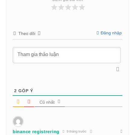
Đăng nhập
Theo dõi
2
GÓP Ý
Cũ nhất
binance registrering
9 tháng trước