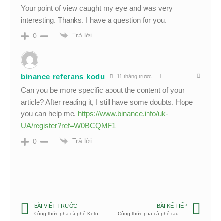
Your point of view caught my eye and was very
interesting. Thanks. I have a question for you.
Trả lời
0
binance referans kodu
11 tháng trước
Can you be more specific about the content of your
article? After reading it, I still have some doubts. Hope
you can help me.
https://www.binance.info/uk-
UA/register?ref=W0BCQMF1
Trả lời
0
BÀI VIẾT TRƯỚC
BÀI KẾ TIẾP
Công thức pha cà phê Keto
Công thức pha cà phê rau cải xoăn (cải ô rô)