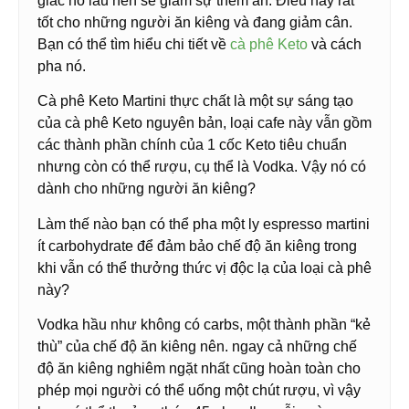
giác no lâu nên sẽ giảm sự thèm ăn. Điều này rất
tốt cho những người ăn kiêng và đang giảm cân.
Bạn có thể tìm hiểu chi tiết về
cà phê Keto
và cách
pha nó.
Cà phê Keto Martini thực chất là một sự sáng tạo
của cà phê Keto nguyên bản, loại cafe này vẫn gồm
các thành phần chính của 1 cốc Keto tiêu chuẩn
nhưng còn có thể rượu, cụ thể là Vodka. Vậy nó có
dành cho những người ăn kiêng?
Làm thế nào bạn có thể pha một ly espresso martini
ít carbohydrate để đảm bảo chế độ ăn kiêng trong
khi vẫn có thể thưởng thức vị độc lạ của loại cà phê
này?
Vodka hầu như không có carbs, một thành phần “kẻ
thù” của chế độ ăn kiêng nên. ngay cả những chế
độ ăn kiêng nghiêm ngặt nhất cũng hoàn toàn cho
phép mọi người có thể uống một chút rượu, vì vậy