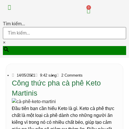
Máy pha chế đồ uống
Máy pha chế trà sữa
0
Tìm kiếm...
×
14/05/2021
9:42 sáng
2 Comments
Công thức pha cà phê Keto
Martinis
Đầu tiên bạn cần hiểu Keto là gì. Keto cà phê thực
chất là một loại cà phê dành cho những người ăn
kiêng vì trong nó có nhiều chất béo, giúp tạo cảm