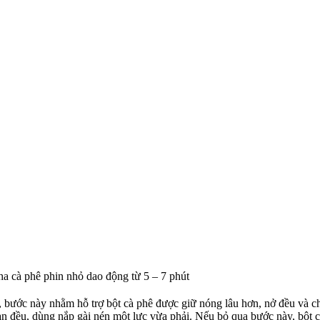
ha cà phê phin nhỏ dao động từ 5 – 7 phút
bước này nhằm hỗ trợ bột cà phê được giữ nóng lâu hơn, nở đều và chi
àn đều, dùng nắp gài nén một lực vừa phải. Nếu bỏ qua bước này, bột