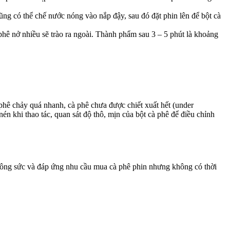
g có thể chế nước nóng vào nắp đậy, sau đó đặt phin lên để bột cà
phê nở nhiều sẽ trào ra ngoài. Thành phẩm sau 3 – 5 phút là khoảng
 phê chảy quá nhanh, cà phê chưa được chiết xuất hết (under
én khi thao tác, quan sát độ thô, mịn của bột cà phê để điều chỉnh
m công sức và đáp ứng nhu cầu mua cà phê phin nhưng không có thời