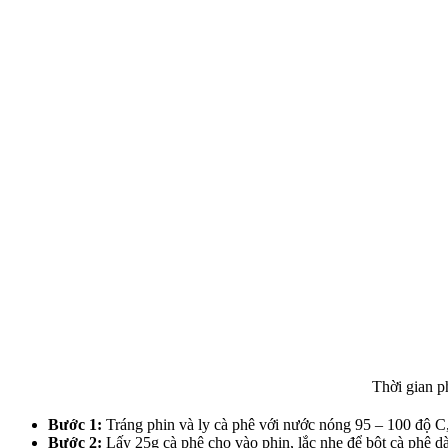
Thời gian p
Bước 1:
Tráng phin và ly cà phê với nước nóng 95 – 100 độ C, 
Bước 2:
Lấy 25g cà phê cho vào phin, lắc nhẹ để bột cà phê d