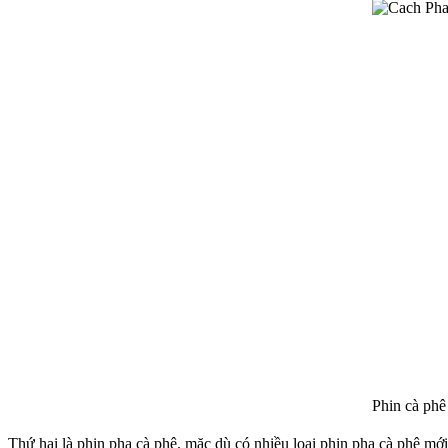
Phin cà phê
Thứ hai là phin pha cà phê, mặc dù có nhiều loại phin pha cà phê m