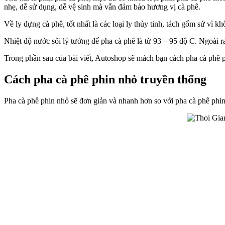
nhẹ, dễ sử dụng, dễ vệ sinh mà vẫn đảm bảo hương vị cà phê.
Về ly đựng cà phê, tốt nhất là các loại ly thủy tinh, tách gốm sứ vì k
Nhiệt độ nước sôi lý tưởng để pha cà phê là từ 93 – 95 độ C. Ngoài r
Trong phần sau của bài viết, Autoshop sẽ mách bạn cách pha cà phê p
Cách pha cà phê phin nhỏ truyền thống
Pha cà phê phin nhỏ sẽ đơn giản và nhanh hơn so với pha cà phê phi