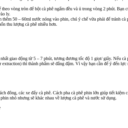
heo vòng tròn để bột cà phê ngấm đều và ủ trong vòng 2 phút. Bạn cũn
ào ly.
âm thêm 50 – 60ml nước nóng vào phin, chú ý chế vừa phải để tránh cà 
uốn thu lượng cà phê nhiều hơn.
 nhất giao động từ 5 – 7 phút, tương đương tốc độ 1 giọt/ giây. Nếu cà
 extraction) thì thành phẩm sẽ đắng đậm. Vì vậy bạn cần để ý đến lực n
hách đông, các xe đẩy cà phê. Cách pha cà phê phin lớn giúp tiết kiệ
ê phin nhỏ nhưng sẽ khác nhau về lượng cà phê và nước sử dụng.