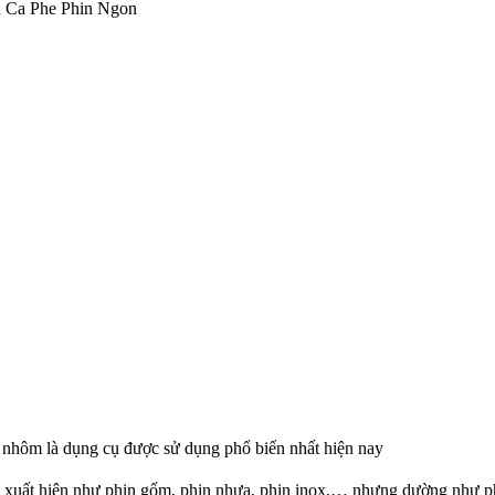
 nhôm là dụng cụ được sử dụng phổ biến nhất hiện nay
ới xuất hiện như phin gốm, phin nhựa, phin inox,… nhưng dường như p