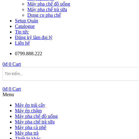
Máy pha chế đồ uống
Máy pha chế trà sữa
Dụng cụ pha chế
Setup Quán
Catalogue
Tin tức
Đăng ký làm đại lý
Liên hệ
0799.888.222
0
₫
0
Cart
0
₫
0
Cart
Menu
Máy ép trái cây
Máy ép chậm
Máy pha chế đồ uống
Máy pha chế trà sữa
Máy pha cà phê
Máy pha trà
Thiết bị khác