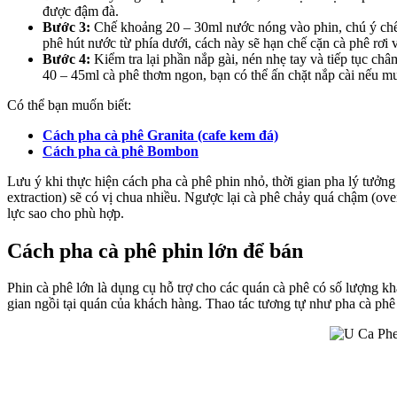
được đậm đà.
Bước 3:
Chế khoảng 20 – 30ml nước nóng vào phin, chú ý chế t
phê hút nước từ phía dưới, cách này sẽ hạn chế cặn cà phê rơi v
Bước 4:
Kiểm tra lại phần nắp gài, nén nhẹ tay và tiếp tục ch
40 – 45ml cà phê thơm ngon, bạn có thể ấn chặt nắp cài nếu m
Có thể bạn muốn biết:
Cách pha cà phê Granita (cafe kem đá)
Cách pha cà phê Bombon
Lưu ý khi thực hiện cách pha cà phê phin nhỏ, thời gian pha lý tưởng
extraction) sẽ có vị chua nhiều. Ngược lại cà phê chảy quá chậm (over
lực sao cho phù hợp.
Cách pha cà phê phin lớn để bán
Phin cà phê lớn là dụng cụ hỗ trợ cho các quán cà phê có số lượng k
gian ngồi tại quán của khách hàng. Thao tác tương tự như pha cà ph