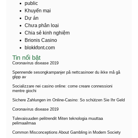
public
Khuyến mại
Dự án
Chưa phân loại
Chia sẻ kinh nghiệm
Brionis Casino
blokkfont.com
Tin nổi bật
Coronavirus disease 2019
Spennende sesongkampanjer på nettcasinoer du ikke må gå
glipp av
Socializzare nei casino online: come creare connessioni
mentre giochi
Sichere Zahlungen im Online-Casino: So schützen Sie Ihr Geld
Coronavirus disease 2019
Tulevaisuuden pelitrendit Miten teknologia muuttaa
pelimaailmaa
Common Misconceptions About Gambling in Modern Society