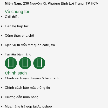
Miền Nam:
236 Nguyễn Xí, Phường Bình Lợi Trung, TP HCM
Về chúng tôi
Giới thiệu
Liên hệ hợp tác
Công thức pha chế
Dịch vụ tư vấn mở quán cafe, trà
Tài liệu bán hàng
Chính sách
Chính sách vận chuyển & bảo hành
Chính sách bảo mật thông tin
Hướng dẫn mua hàng
Mua hàng trả góp tại Autoshop