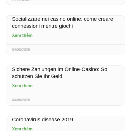
Socializzare nei casino online: come creare
connessioni mentre giochi
Xem thêm
04/08/2026
Sichere Zahlungen im Online-Casino: So
schützen Sie Ihr Geld
Xem thêm
04/08/2026
Coronavirus disease 2019
Xem thêm