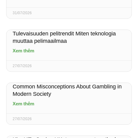
31/07/2026
Tulevaisuuden pelitrendit Miten teknologia
muuttaa pelimaailmaa
Xem thêm
27/07/2026
Common Misconceptions About Gambling in
Modern Society
Xem thêm
27/07/2026