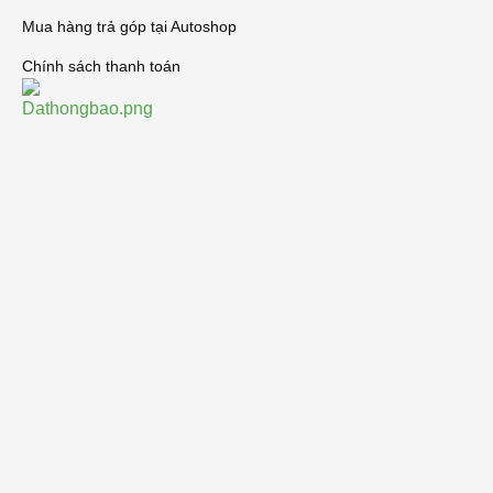
Mua hàng trả góp tại Autoshop
Chính sách thanh toán