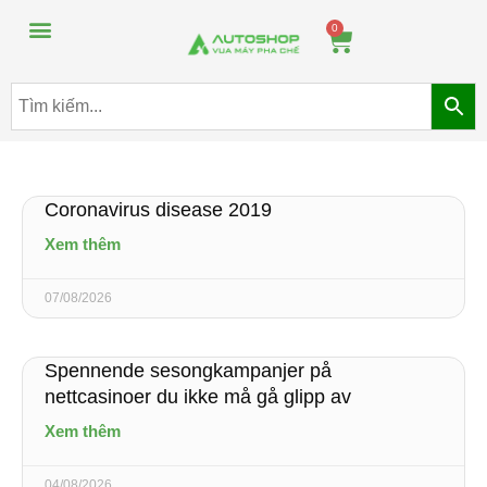
Máy pha chế đồ uống
Máy pha chế trà sữa
0
Coronavirus disease 2019
Xem thêm
07/08/2026
Spennende sesongkampanjer på
nettcasinoer du ikke må gå glipp av
Xem thêm
04/08/2026