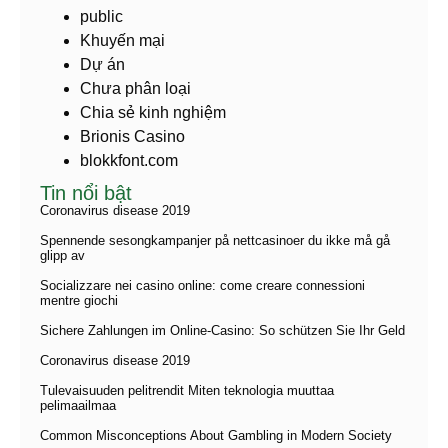
public
Khuyến mại
Dự án
Chưa phân loại
Chia sẻ kinh nghiệm
Brionis Casino
blokkfont.com
Tin nổi bật
Coronavirus disease 2019
Spennende sesongkampanjer på nettcasinoer du ikke må gå
glipp av
Socializzare nei casino online: come creare connessioni
mentre giochi
Sichere Zahlungen im Online-Casino: So schützen Sie Ihr Geld
Coronavirus disease 2019
Tulevaisuuden pelitrendit Miten teknologia muuttaa
pelimaailmaa
Common Misconceptions About Gambling in Modern Society