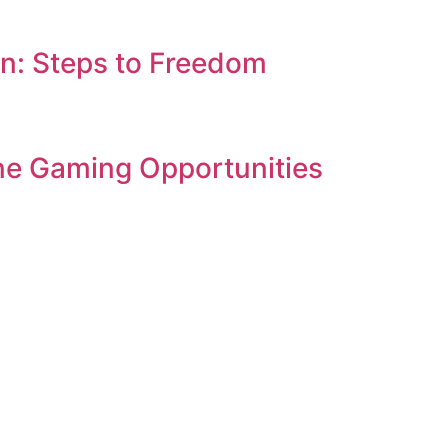
n: Steps to Freedom
ine Gaming Opportunities