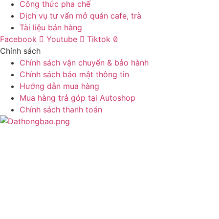
Công thức pha chế
Dịch vụ tư vấn mở quán cafe, trà
Tài liệu bán hàng
Facebook
Youtube
Tiktok
Chính sách
Chính sách vận chuyển & bảo hành
Chính sách bảo mật thông tin
Hướng dẫn mua hàng
Mua hàng trả góp tại Autoshop
Chính sách thanh toán