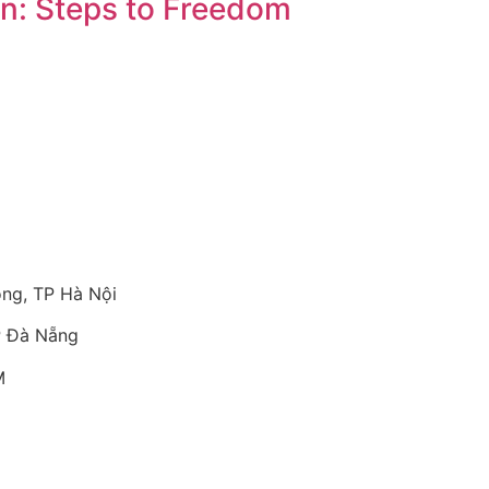
n: Steps to Freedom
ng, TP Hà Nội
P Đà Nẵng
M