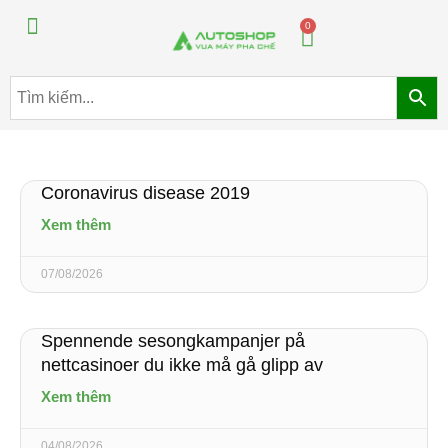
Máy pha chế đồ uống
Máy pha chế trà sữa
0
Coronavirus disease 2019
Xem thêm
07/08/2026
Spennende sesongkampanjer på
nettcasinoer du ikke må gå glipp av
Xem thêm
04/08/2026