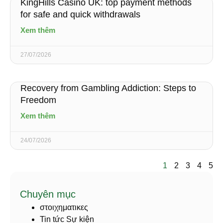
KingHills Casino UK: top payment methods
for safe and quick withdrawals
Xem thêm
27/07/2026
Recovery from Gambling Addiction: Steps to
Freedom
Xem thêm
24/07/2026
1
2
3
4
5
Chuyên mục
στοιχηματικες
Tin tức Sự kiện