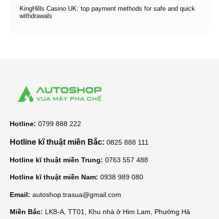
KingHills Casino UK: top payment methods for safe and quick
withdrawals
Hotline:
0799 888 222
Hotline kĩ thuật miền Bắc:
0825 888 111
Hotline kĩ thuật miền Trung:
0763 557 488
Hotline kĩ thuật miền Nam:
0938 989 080
Email:
autoshop.trasua@gmail.com
Miền Bắc:
LK8-A, TT01, Khu nhà ở Him Lam, Phường Hà