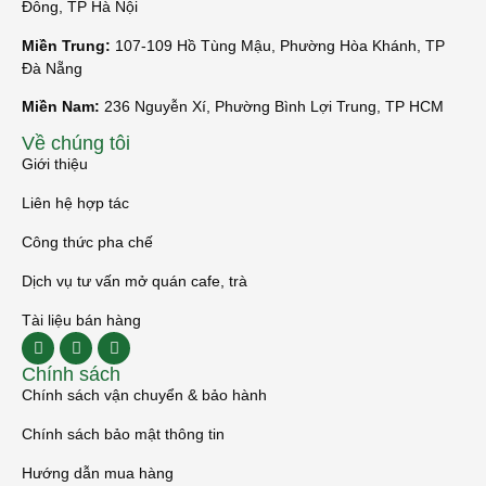
Đông, TP Hà Nội
Miền Trung:
107-109 Hồ Tùng Mậu, Phường Hòa Khánh, TP
Đà Nẵng
Miền Nam:
236 Nguyễn Xí, Phường Bình Lợi Trung, TP HCM
Về chúng tôi
Giới thiệu
Liên hệ hợp tác
Công thức pha chế
Dịch vụ tư vấn mở quán cafe, trà
Tài liệu bán hàng
Chính sách
Chính sách vận chuyển & bảo hành
Chính sách bảo mật thông tin
Hướng dẫn mua hàng