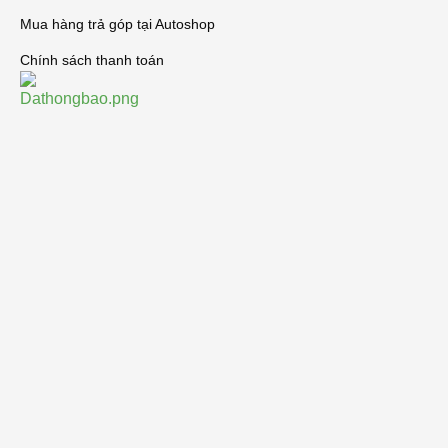
Mua hàng trả góp tại Autoshop
Chính sách thanh toán