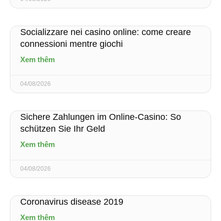
Socializzare nei casino online: come creare
connessioni mentre giochi
Xem thêm
04/08/2026
Sichere Zahlungen im Online-Casino: So
schützen Sie Ihr Geld
Xem thêm
04/08/2026
Coronavirus disease 2019
Xem thêm