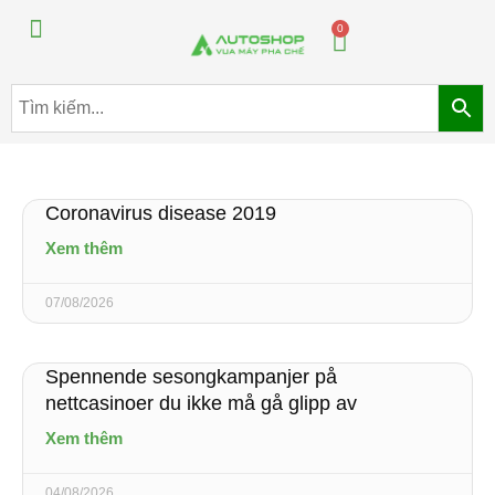
Máy pha chế đồ uống
Máy pha chế trà sữa
0
Coronavirus disease 2019
Xem thêm
07/08/2026
Spennende sesongkampanjer på
nettcasinoer du ikke må gå glipp av
Xem thêm
04/08/2026