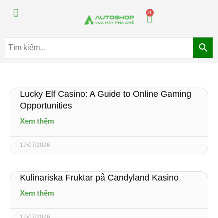
Máy pha chế đồ uống
Máy pha chế trà sữa
0
Lucky Elf Casino: A Guide to Online Gaming
Opportunities
Xem thêm
17/07/2026
Kulinariska Fruktar på Candyland Kasino
Xem thêm
17/07/2026