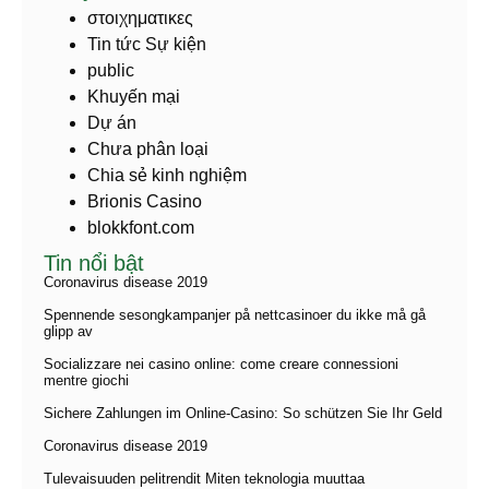
στοιχηματικες
Tin tức Sự kiện
public
Khuyến mại
Dự án
Chưa phân loại
Chia sẻ kinh nghiệm
Brionis Casino
blokkfont.com
Tin nổi bật
Coronavirus disease 2019
Spennende sesongkampanjer på nettcasinoer du ikke må gå
glipp av
Socializzare nei casino online: come creare connessioni
mentre giochi
Sichere Zahlungen im Online-Casino: So schützen Sie Ihr Geld
Coronavirus disease 2019
Tulevaisuuden pelitrendit Miten teknologia muuttaa