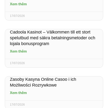
Xem thêm
17/07/2026
Cadoola Kasinot – Välkommen till ett stort
spelutbud med säkra betalningsmetoder och
lojala bonusprogram
Xem thêm
17/07/2026
Zasoby Kasyna Online Casoo i ich
Możliwości Rozrywkowe
Xem thêm
17/07/2026