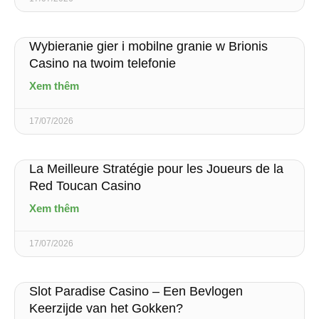
Wybieranie gier i mobilne granie w Brionis
Casino na twoim telefonie
Xem thêm
17/07/2026
La Meilleure Stratégie pour les Joueurs de la
Red Toucan Casino
Xem thêm
17/07/2026
Slot Paradise Casino – Een Bevlogen
Keerzijde van het Gokken?