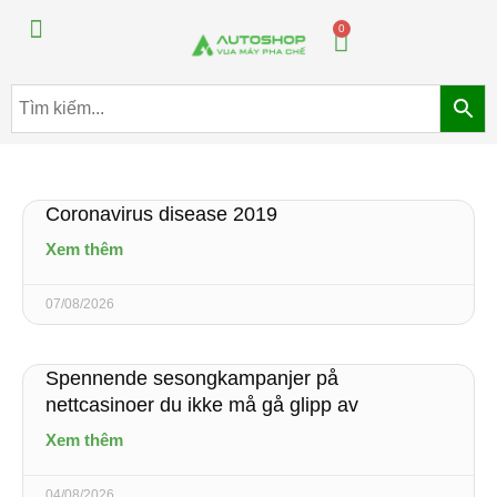
Máy pha chế đồ uống
Máy pha chế trà sữa
0
Coronavirus disease 2019
Xem thêm
07/08/2026
Spennende sesongkampanjer på
nettcasinoer du ikke må gå glipp av
Xem thêm
04/08/2026