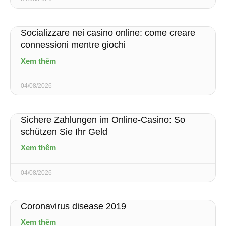
Socializzare nei casino online: come creare
connessioni mentre giochi
Xem thêm
04/08/2026
Sichere Zahlungen im Online-Casino: So
schützen Sie Ihr Geld
Xem thêm
04/08/2026
Coronavirus disease 2019
Xem thêm