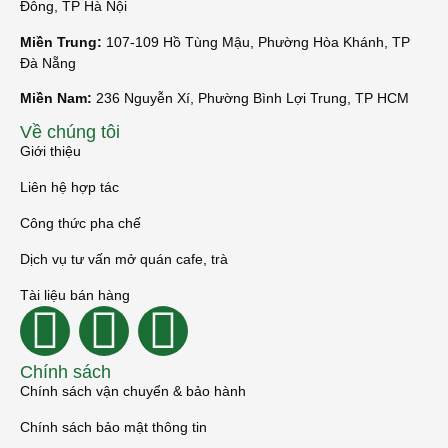
Đông, TP Hà Nội
Miền Trung:
107-109 Hồ Tùng Mậu, Phường Hòa Khánh, TP
Đà Nẵng
Miền Nam:
236 Nguyễn Xí, Phường Bình Lợi Trung, TP HCM
Về chúng tôi
Giới thiệu
Liên hệ hợp tác
Công thức pha chế
Dịch vụ tư vấn mở quán cafe, trà
Tài liệu bán hàng
Chính sách
Chính sách vận chuyển & bảo hành
Chính sách bảo mật thông tin