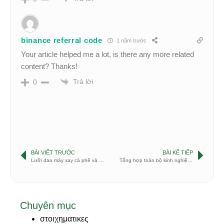
binance referral code
1 năm trước
Your article helped me a lot, is there any more related
content? Thanks!
Trả lời
0
BÀI VIẾT TRƯỚC
BÀI KẾ TIẾP
Lưỡi dao máy xay cà phê và chu kì thay thế
Tổng hợp toàn bộ kinh nghiệm mở quán cà phê thành công
Chuyên mục
στοιχηματικες