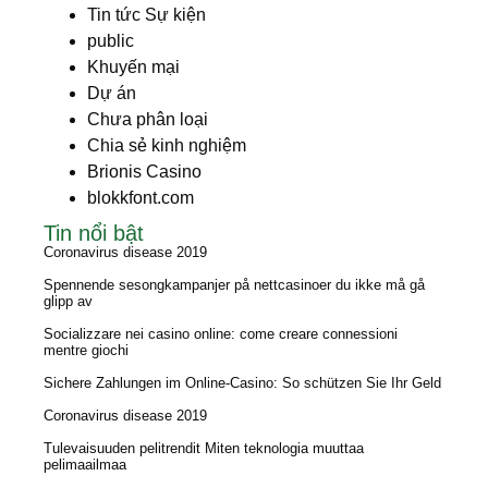
Tin tức Sự kiện
public
Khuyến mại
Dự án
Chưa phân loại
Chia sẻ kinh nghiệm
Brionis Casino
blokkfont.com
Tin nổi bật
Coronavirus disease 2019
Spennende sesongkampanjer på nettcasinoer du ikke må gå
glipp av
Socializzare nei casino online: come creare connessioni
mentre giochi
Sichere Zahlungen im Online-Casino: So schützen Sie Ihr Geld
Coronavirus disease 2019
Tulevaisuuden pelitrendit Miten teknologia muuttaa
pelimaailmaa