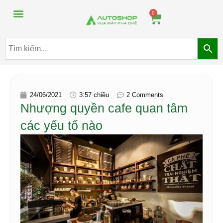
Máy pha chế đồ uống
Máy pha chế trà sữa
0
24/06/2021
3:57 chiều
2 Comments
Nhượng quyền cafe quan tâm
các yếu tố nào