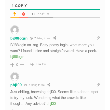
4
GÓP Ý
Cũ nhất
bj88login
7 tháng trước
BJ88login on .org. Easy peasy login- what more you
want? I found it nice and straightforward. Have a peek.
bj88login
Trả lời
0
phjl00
7 tháng trước
Just chilling, browsing phjl00. Seems like a decent spot
to try my luck. Wondering what the crowd’s like
though… Any advice?
phjl00