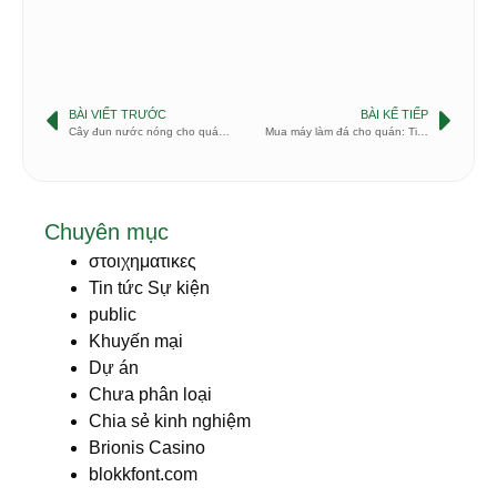
BÀI VIẾT TRƯỚC
BÀI KẾ TIẾP
Cây đun nước nóng cho quán cà phê: Dung tích lớn có thực sự quan trọng?
Mua máy làm đá cho quán: Tiết kiệm hay lãng phí? Xem ngay trước khi quyết định
Chuyên mục
στοιχηματικες
Tin tức Sự kiện
public
Khuyến mại
Dự án
Chưa phân loại
Chia sẻ kinh nghiệm
Brionis Casino
blokkfont.com