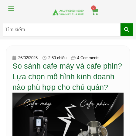
Máy pha chế đồ uống
Máy pha chế trà sữa
0
26/02/2025
2:50 chiều
4 Comments
So sánh cafe máy và cafe phin?
Lựa chọn mô hình kinh doanh
nào phù hợp cho chủ quán?