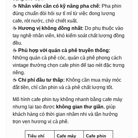
☕
Nhân viên cần có kỹ năng pha chế:
Pha phin
đúng chuẩn đòi hỏi sự tỉ mỉ từ việc đong lượng
cafe, rót nước, chờ chiết xuất.
☕
Hương vị không đồng nhất:
Do phụ thuộc vào
tay nghề nhân viên, khó kiểm soát chất lượng đồng
đều.
☕
Phù hợp với quán cà phê truyền thống:
Những quán cà phê cóc, quán cà phê phong cách
vintage thường chọn cafe phin để tạo nét đặc trưng
riêng.
☕
Chi phí đầu tư thấp:
Không cần mua máy móc
đắt tiền, chỉ cần phin và cà phê chất lượng tốt.
Mô hình cafe phin tuy không nhanh bằng cafe máy
nhưng lại tạo được
không gian thư giãn
, giúp
khách hàng có thời gian nhâm nhi và tận hưởng
trọn vẹn hương vị cà phê.
Tiêu chí
Cafe máy
Cafe phin