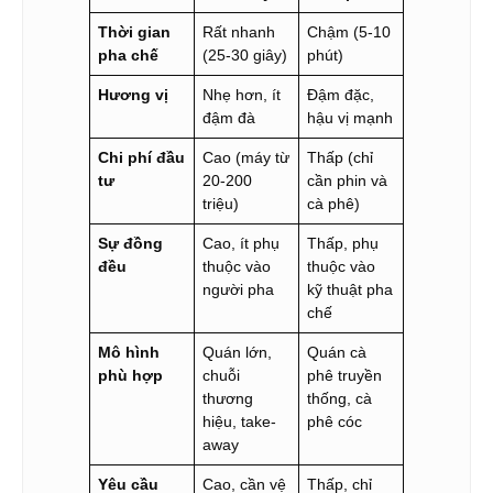
Thời gian
Rất nhanh
Chậm (5-10
pha chế
(25-30 giây)
phút)
Hương vị
Nhẹ hơn, ít
Đậm đặc,
đậm đà
hậu vị mạnh
Chi phí đầu
Cao (máy từ
Thấp (chỉ
tư
20-200
cần phin và
triệu)
cà phê)
Sự đồng
Cao, ít phụ
Thấp, phụ
đều
thuộc vào
thuộc vào
người pha
kỹ thuật pha
chế
Mô hình
Quán lớn,
Quán cà
phù hợp
chuỗi
phê truyền
thương
thống, cà
hiệu, take-
phê cóc
away
Yêu cầu
Cao, cần vệ
Thấp, chỉ