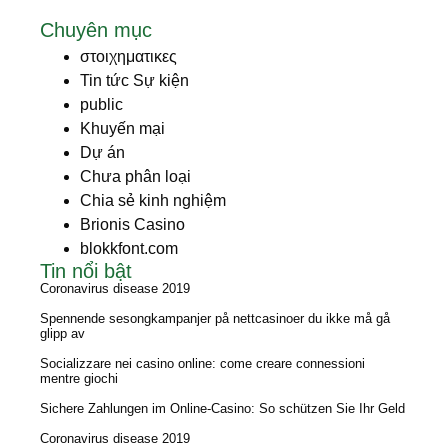
Chuyên mục
στοιχηματικες
Tin tức Sự kiện
public
Khuyến mại
Dự án
Chưa phân loại
Chia sẻ kinh nghiệm
Brionis Casino
blokkfont.com
Tin nổi bật
Coronavirus disease 2019
Spennende sesongkampanjer på nettcasinoer du ikke må gå
glipp av
Socializzare nei casino online: come creare connessioni
mentre giochi
Sichere Zahlungen im Online-Casino: So schützen Sie Ihr Geld
Coronavirus disease 2019