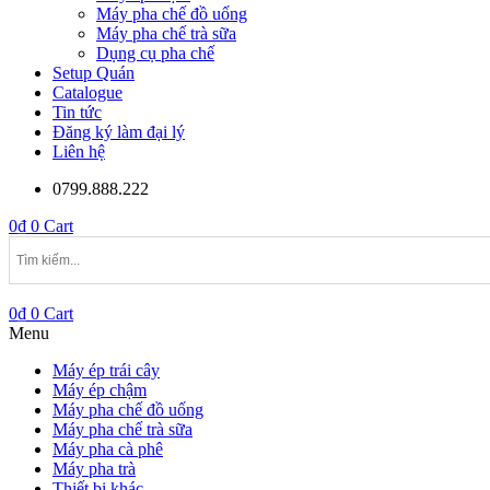
Máy pha chế đồ uống
Máy pha chế trà sữa
Dụng cụ pha chế
Setup Quán
Catalogue
Tin tức
Đăng ký làm đại lý
Liên hệ
0799.888.222
0
₫
0
Cart
0
₫
0
Cart
Menu
Máy ép trái cây
Máy ép chậm
Máy pha chế đồ uống
Máy pha chế trà sữa
Máy pha cà phê
Máy pha trà
Thiết bị khác