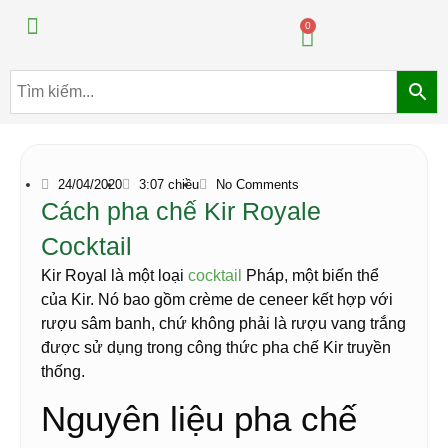
Máy pha chế đồ uống
Máy pha chế trà sữa
0
24/04/2020
3:07 chiều
No Comments
Cách pha chế Kir Royale
Cocktail
Kir Royal là một loại
cocktail
Pháp, một biến thể
của Kir. Nó bao gồm crème de ceneer kết hợp với
rượu sâm banh, chứ không phải là rượu vang trắng
được sử dụng trong công thức pha chế Kir truyền
thống.
Nguyên liệu pha chế