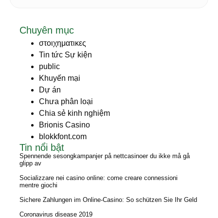
Chuyên mục
στοιχηματικες
Tin tức Sự kiện
public
Khuyến mại
Dự án
Chưa phân loại
Chia sẻ kinh nghiệm
Brionis Casino
blokkfont.com
Tin nổi bật
Spennende sesongkampanjer på nettcasinoer du ikke må gå
glipp av
Socializzare nei casino online: come creare connessioni
mentre giochi
Sichere Zahlungen im Online-Casino: So schützen Sie Ihr Geld
Coronavirus disease 2019