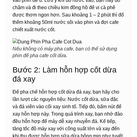
vào phin để ủ. Lưu ý khi đổ nước vào, bạn hãy đổ
chậm và đi theo chiều kim đồng hồ để vị cà phê
được thơm ngon hơn. Sau khoảng 1 – 2 phút thì đổ
thêm khoảng 50ml nước sôi vào phin và đợi cafe
chiết xuất nước cốt.
Nếu không có máy pha cafe, bạn có thể sử dụng
phin để pha cafe cốt dừa.
Bước 2: Làm hỗn hợp cốt dừa
đá xay
Để pha chế hỗn hợp cốt dừa đá xay, bạn hãy cho
lần lượt các nguyên liệu: Nước cốt dừa, sữa đặc
và đá viên vào cối xay sinh tố. Tiếp đó, bấm nút để
xay hỗn hợp này. Trong quá trình xay, bạn nhớ đảo
đều hỗn hợp để máy dễ xay nhuyễn đá. Kế tiếp,
tăng tốc độ máy xay với công suất lớn và xay đến
khi thu được hỗn hợp sữa dừa bông mịn như tuyết