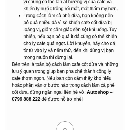
vì chúng có thể lấn át hương vị của cafe và
khiến ly nước trông rối mắt, mất thẩm mỹ hơn.
Trong cách làm cà phê dừa, bạn không nên
bỏ quá nhiều đá vì sẽ khiến cafe cốt dừa bị
loãng vị, giảm cảm giác sền sệt khi uống. Tuy
nhiên, nếu bạn bỏ quá ít đá cũng có thể khiến
cho ly cafe quá ngọt. Lời khuyên, hãy cho đá
từ từ vào ly và nếm thử, đến khi đúng vị bạn
mong muốn thì dừng lại.
Bên trên là toàn bộ cách làm cafe cốt dừa và những
lưu ý quan trọng giúp bạn pha chế thành công ly
cafe thơm ngon. Nếu bạn còn cảm thấy khó hiểu
hoặc phân vân ở bước nào trong cách làm cà phê
cốt dừa, đừng ngần ngại liên hệ với
Autoshop –
0799 888 222
để được hỗ trợ nhé!