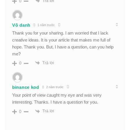
Trả lời
0
Vô danh
1 năm trước
Thank you for your sharing. I am worried that I lack
creative ideas. It is your article that makes me full of
hope. Thank you. But, I have a question, can you help
me?
Trả lời
0
binance kod
2 năm trước
Your point of view caught my eye and was very
interesting. Thanks. I have a question for you.
Trả lời
0