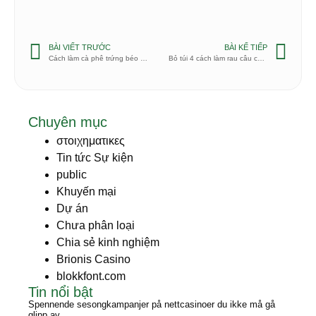
BÀI VIẾT TRƯỚC
BÀI KẾ TIẾP
Cách làm cà phê trứng béo ngậy chuẩn vị nhất
Bỏ túi 4 cách làm rau câu cà phê siêu dễ tại nhà ai làm cũng thành công
Chuyên mục
στοιχηματικες
Tin tức Sự kiện
public
Khuyến mại
Dự án
Chưa phân loại
Chia sẻ kinh nghiệm
Brionis Casino
blokkfont.com
Tin nổi bật
Spennende sesongkampanjer på nettcasinoer du ikke må gå
glipp av