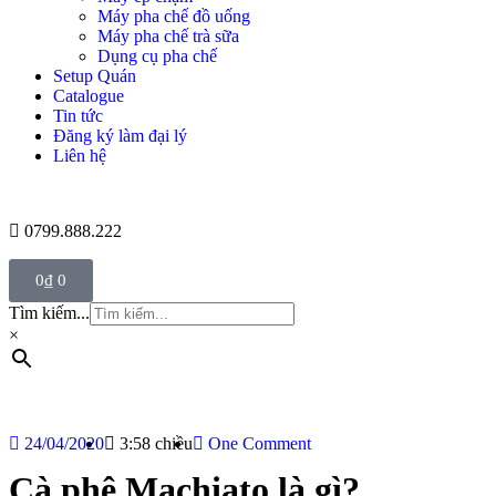
Máy pha chế đồ uống
Máy pha chế trà sữa
Dụng cụ pha chế
Setup Quán
Catalogue
Tin tức
Đăng ký làm đại lý
Liên hệ
0799.888.222
0
₫
0
Tìm kiếm...
×
24/04/2020
3:58 chiều
One Comment
Cà phê Machiato là gì?