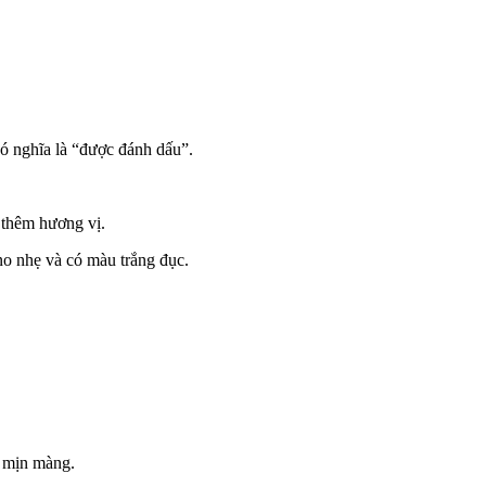
có nghĩa là “được đánh dấu”.
 thêm hương vị.
no nhẹ và có màu trắng đục.
t mịn màng.