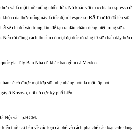
so hơn và là một thức uống nhiều lớp. Nó khác với macchiato espresso ở
a khóa của thức uống này là tốc độ rót espresso
RẤT từ từ
đổ lên sữa 
ết sẽ chỉ đổ vào trung tâm để tạo ra dấu chấm riêng biệt trong sữa.
. Nếu rót đúng cách thì cần có một độ dốc rõ ràng từ sữa hấp dày hơn ở
c quốc gia Tây Ban Nha cũ khác bao gồm cả Mexico.
 bạn sẽ có được một lớp sữa nhẹ nhàng hơn là một lớp bọt.
ngày ở Kosovo, nơi nó cực kỳ phổ biến.
ại Hà Nội và Tp.HCM.
kiến thức cơ bản về các loại cà phê và cách pha chế các loại cafe đang