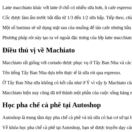
Latte macchiato khác với latte ở chỗ có nhiều sữa hơn, ít cafe espres
Cốc được làm ấm trước bắt đầu từ 1/3 đến 1/2 sữa hấp. Tiếp theo, chì
Một số baristas sẽ sử dụng mặt sau của muỗng để tản cafe nhưng hầu h
Phương pháp rót này tạo ra vẻ ngoài đặc trưng của lớp latte macchiato
Điều thú vị về Machiato
Macchiato rất giống với cortado được phục vụ ở Tây Ban Nha và cá
Tên tiếng Tây Ban Nha dựa trên thực tế là sữa rót qua espresso.
Ở Tây Ban Nha sữa không có kết cấu như ở Ý vì vậy ly Machiato của
Macchiato hiện nay cũng đã trở thành một phần của cuộc sống hàng 
Học pha chế cà phê tại Autoshop
Autoshop là trung tâm dạy pha chế cà phê và trà sữa có hai cơ sở t
Về khóa học pha chế cà phê tại Autoshop, bạn sẽ được truyền dạy các 