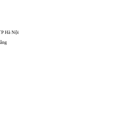
TP Hà Nội
ẵng