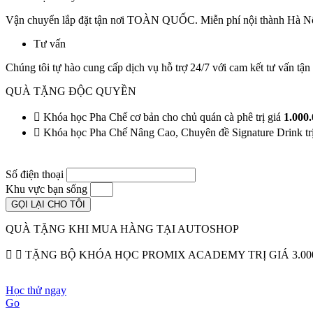
Vận chuyển lắp đặt tận nơi TOÀN QUỐC. Miễn phí nội thành Hà N
Tư vấn
Chúng tôi tự hào cung cấp dịch vụ hỗ trợ 24/7 với cam kết tư vấn t
QUÀ TẶNG ĐỘC QUYỀN
Khóa học Pha Chế cơ bản cho chủ quán cà phê trị giá
1.000
Khóa học Pha Chế Nâng Cao, Chuyên đề Signature Drink tr
Để lại số điện thoại, chúng tôi sẽ gọi lại ngay
Số điện thoại
Khu vực bạn sống
GỌI LẠI CHO TÔI
QUÀ TẶNG KHI MUA HÀNG TẠI AUTOSHOP
TẶNG BỘ KHÓA HỌC PROMIX ACADEMY TRỊ GIÁ 3.00
Học thử ngay
Go