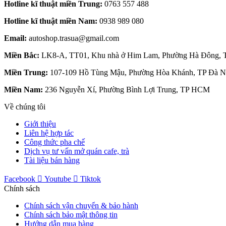
Hotline kĩ thuật miền Trung:
0763 557 488
Hotline kĩ thuật miền Nam:
0938 989 080
Email:
autoshop.trasua@gmail.com
Miền Bắc:
LK8-A, TT01, Khu nhà ở Him Lam, Phường Hà Đông, 
Miền Trung:
107-109 Hồ Tùng Mậu, Phường Hòa Khánh, TP Đà N
Miền Nam:
236 Nguyễn Xí, Phường Bình Lợi Trung, TP HCM
Về chúng tôi
Giới thiệu
Liên hệ hợp tác
Công thức pha chế
Dịch vụ tư vấn mở quán cafe, trà
Tài liệu bán hàng
Facebook
Youtube
Tiktok
Chính sách
Chính sách vận chuyển & bảo hành
Chính sách bảo mật thông tin
Hướng dẫn mua hàng