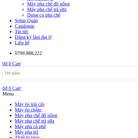
Máy pha chế đồ uống
Máy pha chế trà sữa
Dụng cụ pha chế
Setup Quán
Catalogue
Tin tức
Đăng ký làm đại lý
Liên hệ
0799.888.222
0
₫
0
Cart
0
₫
0
Cart
Menu
Máy ép trái cây
Máy ép chậm
Máy pha chế đồ uống
Máy pha chế trà sữa
Máy pha cà phê
Máy pha trà
Thiết bị khác