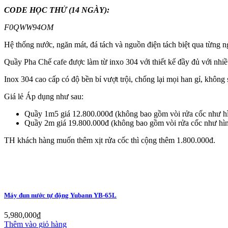
CODE HỌC THỬ (14 NGÀY):
F0QWW94OM
Hệ thống nước, ngăn mát, đá tách và nguồn điện tách biệt qua từng ng
Quầy Pha Chế cafe được làm từ inxo 304 với thiết kế đầy đủ với nhiều
Inox 304 cao cấp có độ bền bỉ vượt trội, chống lại mọi han gỉ, không 
Giá lẻ Áp dụng như sau:
Quầy 1m5 giá 12.800.000đ (không bao gồm vòi rửa cốc như hì
Quầy 2m giá 19.800.000đ (không bao gồm vòi rửa cốc như hìn
TH khách hàng muốn thêm xịt rửa cốc thì cộng thêm 1.800.000đ.
Máy đun nước tự động Yubann YB-65L
5,980,000
₫
Thêm vào giỏ hàng