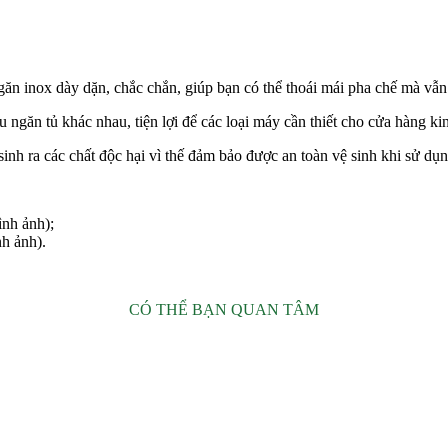
ăn inox dày dặn, chắc chắn, giúp bạn có thể thoái mái pha chế mà vẫn l
 ngăn tủ khác nhau, tiện lợi để các loại máy cần thiết cho cửa hàng ki
sinh ra các chất độc hại vì thế đảm bảo được an toàn vệ sinh khi sử dụn
nh ảnh);
h ảnh).
CÓ THỂ BẠN QUAN TÂM