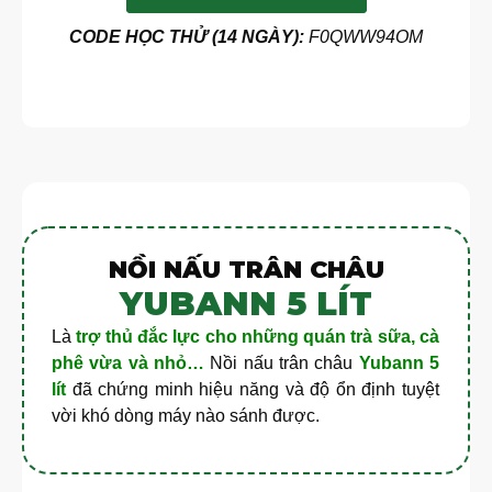
CODE HỌC THỬ (14 NGÀY):
F0QWW94OM
NỒI NẤU TRÂN CHÂU
YUBANN 5 LÍT
Là
trợ thủ đắc lực cho những quán trà sữa, cà
phê vừa và nhỏ…
Nồi nấu trân châu
Yubann 5
lít
đã chứng minh hiệu năng và độ ổn định tuyệt
vời khó dòng máy nào sánh được.