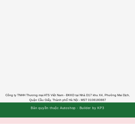
Công ty TNHH Thương mại ATS Việt Nam - ĐKKD tại Nhà D17 khu X4, Phường Mai Dịch,
Quận Cầu Giấy, Thành phố Hà Nội - MST 0108180887
Bản quyền thuộc Autoshop - Builder by KP3