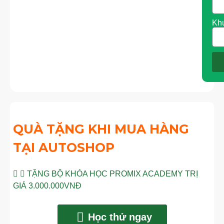
Kh
QUÀ TẶNG KHI MUA HÀNG
TẠI AUTOSHOP
TẶNG BỘ KHÓA HỌC PROMIX ACADEMY TRỊ
GIÁ 3.000.000VNĐ
Học thử ngay