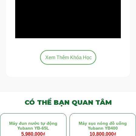
Xem Thêm Khóa Học
CÓ THỂ BẠN QUAN TÂM
Máy đun nước tự động
Máy sục nóng đồ uống
Yubann YB-65L
Yubann YB400
5,980,000
₫
10,800,000
₫