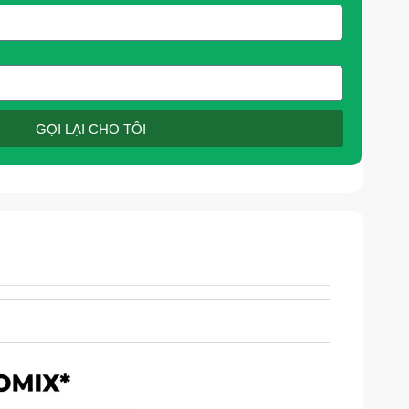
GỌI LẠI CHO TÔI