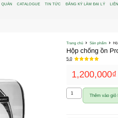
 QUÁN
CATALOGUE
TIN TỨC
ĐĂNG KÝ LÀM ĐẠI LÝ
LIÊN
Trang chủ
Sản phẩm
Hộ
Hộp chống ồn Pr
5.0





1,200,000
₫
Thêm vào giỏ