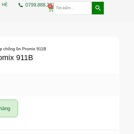
 HỆ
0799.888.222
0
p chống ồn Promix 911B
omix 911B
 hàng