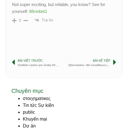
Not super exciting, but reliable, you know? See for
yourself:
88vinbet1
Trả lời
0
BÀI VIẾT TRƯỚC
BÀI KẾ TIẾP
Goldbet casino pro český trh: lokální kontext a bezpečnost
Qbet-kasino: tilin turvallisuus ja vahvistusprosessi
Chuyên mục
στοιχηματικες
Tin tức Sự kiện
public
Khuyến mại
Dự án