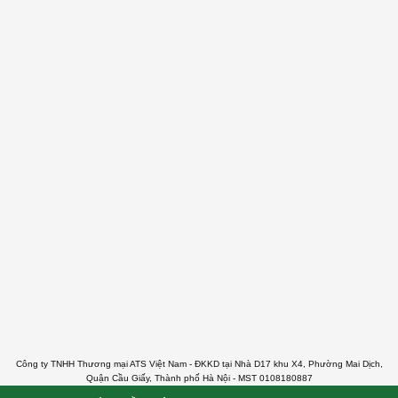
Công ty TNHH Thương mại ATS Việt Nam - ĐKKD tại Nhà D17 khu X4, Phường Mai Dịch,
Quận Cầu Giấy, Thành phố Hà Nội - MST 0108180887