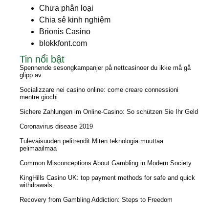
Chưa phân loại
Chia sẻ kinh nghiệm
Brionis Casino
blokkfont.com
Tin nổi bật
Spennende sesongkampanjer på nettcasinoer du ikke må gå
glipp av
Socializzare nei casino online: come creare connessioni
mentre giochi
Sichere Zahlungen im Online-Casino: So schützen Sie Ihr Geld
Coronavirus disease 2019
Tulevaisuuden pelitrendit Miten teknologia muuttaa
pelimaailmaa
Common Misconceptions About Gambling in Modern Society
KingHills Casino UK: top payment methods for safe and quick
withdrawals
Recovery from Gambling Addiction: Steps to Freedom