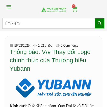
Máy pha chế đồ uống
Máy pha chế trà sữa
0
18/02/2025
1:52 chiều
3 Comments
Thông báo: V/v Thay đổi Logo
chính thức của Thương hiệu
Yubann
Kính gửi:
Quý Khách hàng, Quý Đại lý và Đối tác