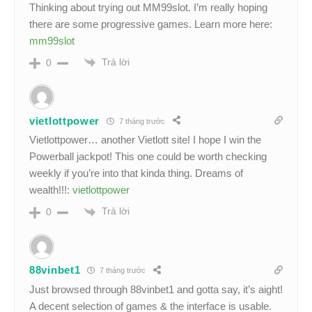
Thinking about trying out MM99slot. I’m really hoping
there are some progressive games. Learn more here:
mm99slot
Trả lời
0
vietlottpower
7 tháng trước
Vietlottpower… another Vietlott site! I hope I win the
Powerball jackpot! This one could be worth checking
weekly if you’re into that kinda thing. Dreams of
wealth!!!:
vietlottpower
Trả lời
0
88vinbet1
7 tháng trước
Just browsed through 88vinbet1 and gotta say, it’s aight!
A decent selection of games & the interface is usable.