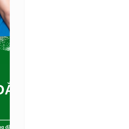
ĐẮC
ng đầu