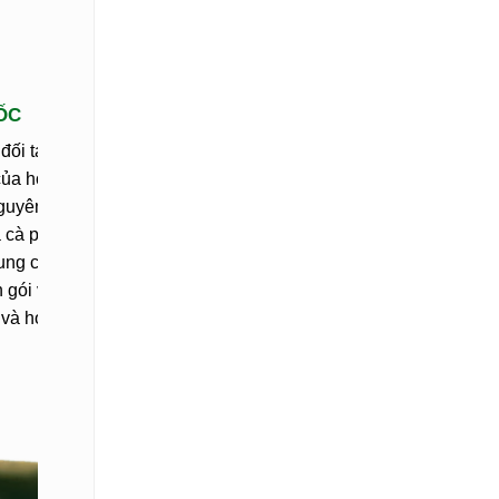
5.
GỐC
BỀN VỮNG. THÀNH CÔNG
đối tác chính
Trở thành khách hàng của
của hơn 10
Autoshop và nhận hàng loạt
nguyên liệu
các đặc quyền ưu đãi như:
 cà phê.
Học viện số, sách thực chiến,
cung cấp cho
Workshop & các khóa học
 gói với chi
chuyên sâu. Autoshop tự hào
 và hợp lý
là đơn vị tiên phong trong
hoạt động chuyển giao giá trị
này.