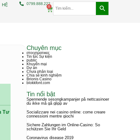
0799.888.222
 HỆ
0
Chuyên mục
στοιχηματικες
Tin tức Sự kiện
public
Khuyến mại
Dự án
Chưa phân loại
Chia sẻ kinh nghiệm
Brionis Casino
blokkfont.com
Tin nổi bật
Spennende sesongkampanjer på nettcasinoer
du ikke må gå glipp av
h Tư Vấn
Socializzare nei casino online: come creare
connessioni mentre giochi
Sichere Zahlungen im Online-Casino: So
schützen Sie Ihr Geld
Coronavirus disease 2019