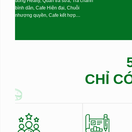
uống Healty, Quán trà sữa, Trà chanh
bình dân, Cafe Hiện đại, Chuỗi
nhượng quyền, Cafe kết hợp…
CHỈ C