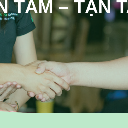
N TÂM – TẬN 