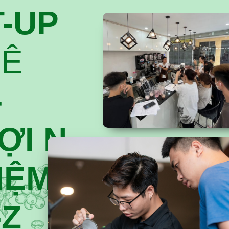
T-UP
HÊ
-
Ợ
I
N
I
Ệ
M
-Z