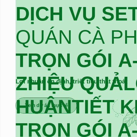
DỊCH VỤ SE
QUÁN CÀ P
T
R
Ọ
N
G
Ó
I
A
Z
H
I
Ệ
U
Q
U
Ả
L
Lợi nhuận ổn định, triệt tiêu thất thoát
H
U
Ậ
N
T
I
Ế
T
K
Xem dự án thực tế
TRỌN GÓI A