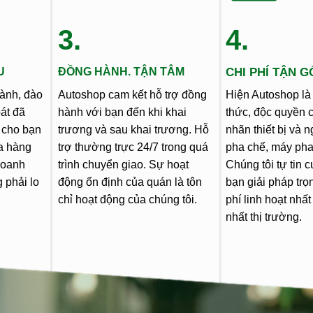
3.
4.
U
ĐỒNG HÀNH. TẬN TÂM
CHI PHÍ TẬN 
hành, đào
Autoshop cam kết hỗ trợ đồng
Hiện Autoshop là 
oát đã
hành với bạn đến khi khai
thức, độc quyền 
 cho bạn
trương và sau khai trương. Hỗ
nhãn thiết bị và 
a hàng
trợ thường trực 24/7 trong quá
pha chế, máy pha
doanh
trình chuyển giao. Sự hoạt
Chúng tôi tự tin 
 phải lo
động ổn định của quán là tôn
bạn giải pháp trọn
chỉ hoạt động của chúng tôi.
phí linh hoạt nhất
nhất thị trường.