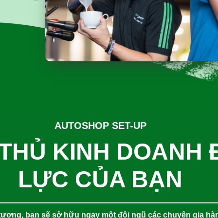
AUTOSHOP SET-UP
THỦ KINH DOANH 
LỰC CỦA BẠN
tượng, bạn sẽ sở hữu ngay một đội ngũ các chuyên gia hà