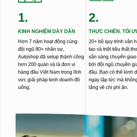
1.
2.
KINH NGHIỆM DÀY DẶN
THỰC CHIẾN. TỐI Ư
Hơn 7 năm hoạt động cùng
20+ bộ quy trình vận 
đội ngũ 80+ nhân sự,
tạo và triệt tiêu thất th
Autoshop đã setup thành công
sẵn sàng chuyển giao
hơn 200 quán và là đơn vị
bởi đội ngũ chuyên gi
hàng đầu Việt Nam trong lĩnh
đầu. Bạn có thể kinh 
vực giải pháp kinh doanh đồ
ngay lập tức mà không
uống.
lắng về chi phí ẩn.