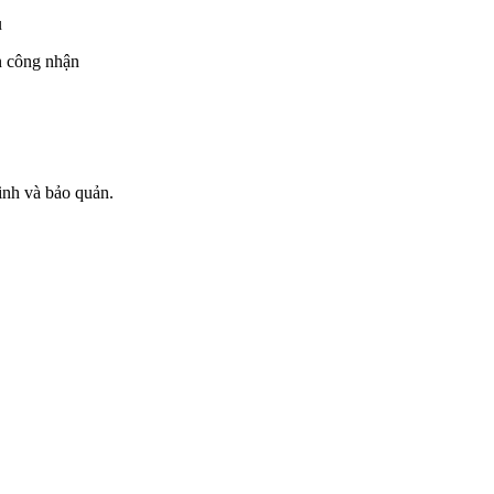
u
n công nhận
sinh và bảo quản.