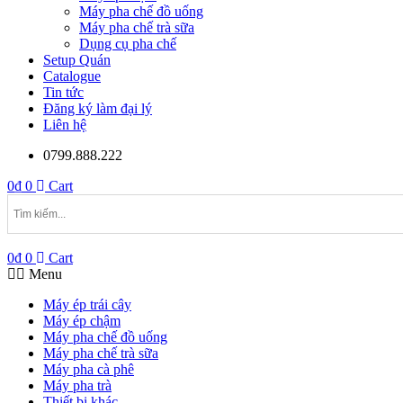
Máy pha chế đồ uống
Máy pha chế trà sữa
Dụng cụ pha chế
Setup Quán
Catalogue
Tin tức
Đăng ký làm đại lý
Liên hệ
0799.888.222
0
₫
0
Cart
0
₫
0
Cart
Menu
Máy ép trái cây
Máy ép chậm
Máy pha chế đồ uống
Máy pha chế trà sữa
Máy pha cà phê
Máy pha trà
Thiết bị khác