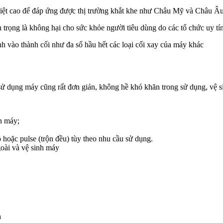
nhiệt cao để đáp ứng được thị trường khắt khe như Châu Mỹ và Châu Â
trọng là không hại cho sức khỏe người tiêu dùng do các tổ chức uy tí
ính vào thành cối như đa số hầu hết các loại cối xay của máy khác
c sử dụng máy cũng rất đơn giản, không hề khó khăn trong sử dụng, vệ 
n máy;
hoặc pulse (trộn đều) tùy theo nhu cầu sử dụng.
goài và vệ sinh máy