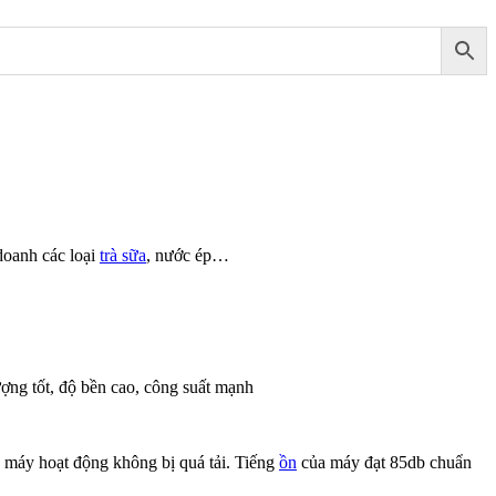
doanh các loại
trà sữa
, nước ép…
ượng tốt, độ bền cao, công suất mạnh
để máy hoạt động không bị quá tải. Tiếng
ồn
của máy đạt 85db chuẩn