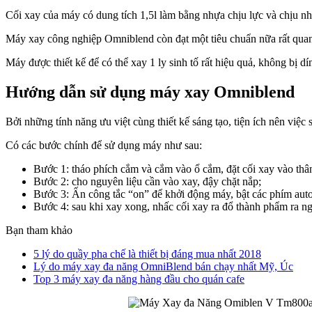
Cối xay của máy có dung tích 1,5l làm bằng nhựa chịu lực và chịu 
Máy xay công nghiệp Omniblend còn đạt một tiêu chuẩn nữa rất quan 
Máy được thiết kế để có thể xay 1 ly sinh tố rất hiệu quả, không bị d
Hướng dẫn sử dụng máy xay Omniblend
Bởi những tính năng ưu việt cùng thiết kế sáng tạo, tiện ích nên việ
Có các bước chính để sử dụng máy như sau:
Bước 1: tháo phích cắm và cắm vào ổ cắm, đặt cối xay vào thâ
Bước 2: cho nguyên liệu cần vào xay, đậy chặt nắp;
Bước 3: Ấn công tắc “on” để khởi động máy, bật các phím auto 
Bước 4: sau khi xay xong, nhấc cối xay ra đổ thành phẩm ra n
Bạn tham khảo
5 lý do quầy pha chế là thiết bị đáng mua nhất 2018
Lý do máy xay đa năng OmniBlend bán chạy nhất Mỹ, Úc
Top 3 máy xay đa năng hàng đầu cho quán cafe