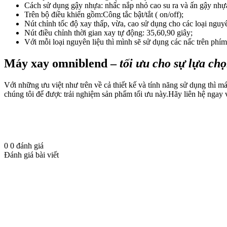
Cách sử dụng gậy nhựa: nhấc nắp nhỏ cao su ra và ấn gậy nhựa
Trên bộ điều khiển gồm:Công tắc bật/tắt ( on/off);
Nút chỉnh tốc độ xay thấp, vừa, cao sử dụng cho các loại nguy
Nút điều chỉnh thời gian xay tự động: 35,60,90 giây;
Với mỗi loại nguyên liệu thì mình sẽ sử dụng các nấc trên phí
Máy xay omniblend –
tối ưu cho sự lựa ch
Với những ưu việt như trên về cả thiết kế và tính năng sử dụng thì 
chúng tôi để được trải nghiệm sản phẩm tối ưu này.Hãy liên hệ ngay v
0
0
đánh giá
Đánh giá bài viết