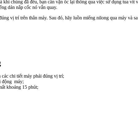
 khi chúng đã đều, bạn cần vặn ốc lại thông qua việc sử dụng tua vít v
iếng dán nắp cốc nó vẫn quay.
đúng vị trí trên thân máy. Sau đó, hãy luồn miếng nilong qua máy và s
g
ác chi tiết máy phải đúng vị trí;
ởi động máy;
mất khoảng 15 phút;