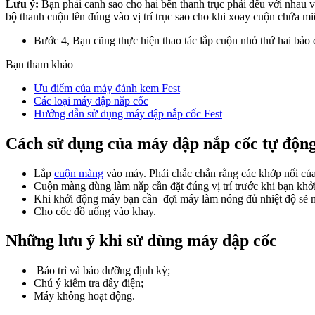
Lưu ý:
Bạn phải canh sao cho hai bên thanh trục phải đều với nhau và
bộ thanh cuộn lên đúng vào vị trí trục sao cho khi xoay cuộn chứa m
Bước 4, Bạn cũng thực hiện thao tác lắp cuộn nhỏ thứ hai bảo 
Bạn tham khảo
Ưu điểm của máy đánh kem Fest
Các loại máy dập nắp cốc
Hướng dẫn sử dụng máy dập nắp cốc Fest
Cách sử dụng của máy dập nắp cốc tự độn
Lắp
cuộn màng
vào máy. Phải chắc chắn rằng các khớp nối của c
Cuộn màng dùng làm nắp cần đặt đúng vị trí trước khi bạn kh
Khi khởi động máy bạn cần đợi máy làm nóng đủ nhiệt độ sẽ 
Cho cốc đồ uống vào khay.
Những lưu ý khi sử dùng máy dập cốc
Bảo trì và bảo dưỡng định kỳ;
Chú ý kiểm tra dây điện;
Máy không hoạt động.