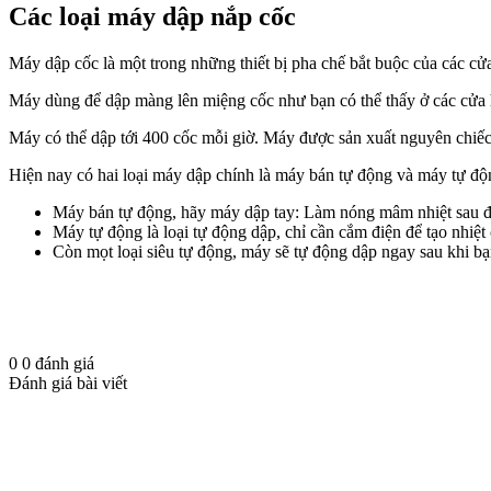
Các loại máy dập nắp cốc
Máy dập cốc là một trong những thiết bị pha chế bắt buộc của các cửa
Máy dùng để dập màng lên miệng cốc như bạn có thể thấy ở các cửa h
Máy có thể dập tới 400 cốc mỗi giờ. Máy được sản xuất nguyên chiếc t
Hiện nay có hai loại máy dập chính là máy bán tự động và máy tự độ
Máy bán tự động, hãy máy dập tay: Làm nóng mâm nhiệt sau đ
Máy tự động là loại tự động dập, chỉ cần cắm điện để tạo nhiệ
Còn mọt loại siêu tự động, máy sẽ tự động dập ngay sau khi b
0
0
đánh giá
Đánh giá bài viết