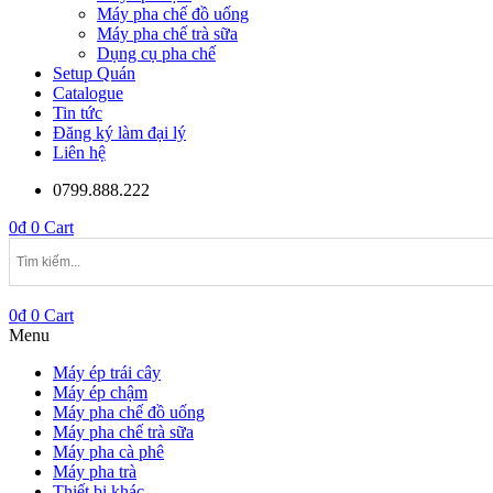
Máy pha chế đồ uống
Máy pha chế trà sữa
Dụng cụ pha chế
Setup Quán
Catalogue
Tin tức
Đăng ký làm đại lý
Liên hệ
0799.888.222
0
₫
0
Cart
0
₫
0
Cart
Menu
Máy ép trái cây
Máy ép chậm
Máy pha chế đồ uống
Máy pha chế trà sữa
Máy pha cà phê
Máy pha trà
Thiết bị khác