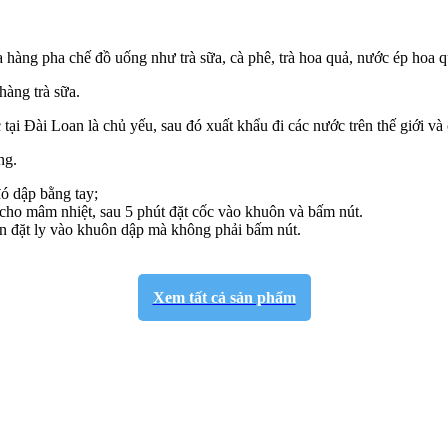
 hàng pha chế đồ uống như trà sữa, cà phê, trà hoa quả, nước ép hoa q
àng trà sữa.
ại Đài Loan là chủ yếu, sau đó xuất khẩu đi các nước trên thế giới và 
ng.
ó dập bằng tay;
t cho mâm nhiệt, sau 5 phút đặt cốc vào khuôn và bấm nút.
ạn đặt ly vào khuôn dập mà không phải bấm nút.
Xem tất cả sản phẩm