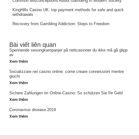
Common Misconceptions About Gambling in Modern Society
KingHills Casino UK: top payment methods for safe and quick
withdrawals
Recovery from Gambling Addiction: Steps to Freedom
Bài viết liên quan
Spennende sesongkampanjer på nettcasinoer du ikke må gå glipp
av
Xem thêm
Socializzare nei casino online: come creare connessioni mentre
giochi
Xem thêm
Sichere Zahlungen im Online-Casino: So schützen Sie Ihr Geld
Xem thêm
Coronavirus disease 2019
Xem thêm