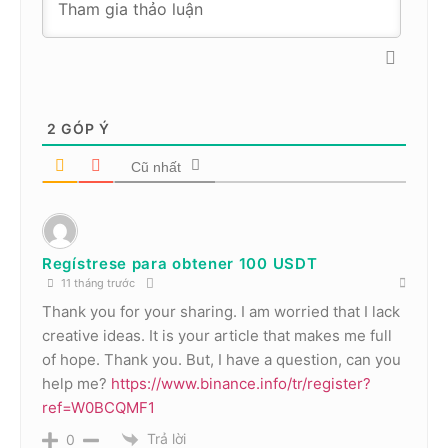
2
GÓP Ý
Cũ nhất
Regístrese para obtener 100 USDT
11 tháng trước
Thank you for your sharing. I am worried that I lack
creative ideas. It is your article that makes me full
of hope. Thank you. But, I have a question, can you
help me?
https://www.binance.info/tr/register?
ref=W0BCQMF1
Trả lời
0