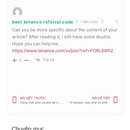
best binance referral code
1 năm trước
Can you be more specific about the content of your
article? After reading it, I still have some doubts.
Hope you can help me.
https://www.binance.com/sv/join?ref=PORL8W0Z
Trả lời
0
BÀI VIẾT TRƯỚC
BÀI KẾ TIẾP
Công thức pha cà phê đá ngon nhất
10 tamper máy pha cà phê tốt nhất
Chuyên mục