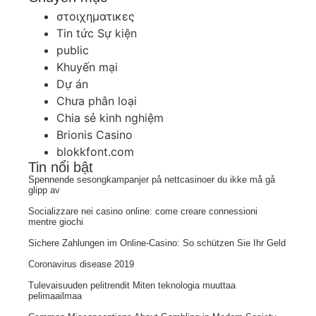
στοιχηματικες
Tin tức Sự kiện
public
Khuyến mại
Dự án
Chưa phân loại
Chia sẻ kinh nghiệm
Brionis Casino
blokkfont.com
Tin nổi bật
Spennende sesongkampanjer på nettcasinoer du ikke må gå
glipp av
Socializzare nei casino online: come creare connessioni
mentre giochi
Sichere Zahlungen im Online-Casino: So schützen Sie Ihr Geld
Coronavirus disease 2019
Tulevaisuuden pelitrendit Miten teknologia muuttaa
pelimaailmaa