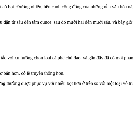
ì có bọt. Đương nhiên, bên cạnh cộng đồng của những nền văn hóa này,
ều đặn từ sáu đến tám ounce, sau đó mười hai đến mười sáu, và bây giờ
bế tắc với xu hướng chọn loại cà phê chủ đạo, và gần đây đã có một ph
ơ bản hơn, có lẽ truyền thống hơn.
ưng thường được phục vụ với nhiều bọt hơn ở trên so với một loại vỏ t