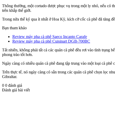
Thông thường, một cortado được phục vụ trong một ly nhỏ, nếu có th
trên khắp thế giới.
Trong nửa thế kỷ qua ít nhất ở Hoa Kỳ, kích cỡ cốc cà phê đã tăng đ
Bạn tham khảo
Review máy pha cà phê Saeco Incanto Carafe
Review máy pha cà phê Cuisinart DGB-700BC
Tất nhiên, không phải tất cả các quán cà phê đều rơi vào tình trạng 
phong trào tốt hơn.
Ngày càng có nhiều quán cà phê đang tập trung vào một loại cà phê c
Trên thực tế, nó ngày càng có sẵn trong các quán cà phê chọn lọc nh
Gibraltar.
0
0
đánh giá
Đánh giá bài viết