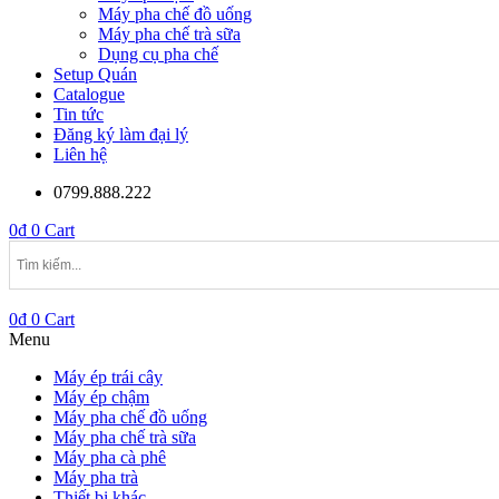
Máy pha chế đồ uống
Máy pha chế trà sữa
Dụng cụ pha chế
Setup Quán
Catalogue
Tin tức
Đăng ký làm đại lý
Liên hệ
0799.888.222
0
₫
0
Cart
0
₫
0
Cart
Menu
Máy ép trái cây
Máy ép chậm
Máy pha chế đồ uống
Máy pha chế trà sữa
Máy pha cà phê
Máy pha trà
Thiết bị khác