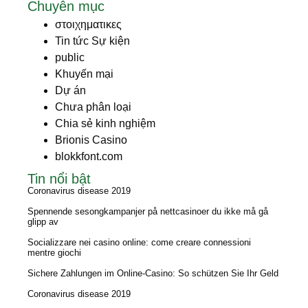
Chuyên mục
στοιχηματικες
Tin tức Sự kiện
public
Khuyến mại
Dự án
Chưa phân loại
Chia sẻ kinh nghiệm
Brionis Casino
blokkfont.com
Tin nổi bật
Coronavirus disease 2019
Spennende sesongkampanjer på nettcasinoer du ikke må gå
glipp av
Socializzare nei casino online: come creare connessioni
mentre giochi
Sichere Zahlungen im Online-Casino: So schützen Sie Ihr Geld
Coronavirus disease 2019