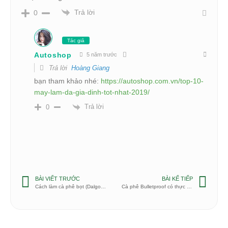
Trả lời
0
Tác giả
Autoshop
5 năm trước
Trả lời
Hoàng Giang
bạn tham khảo nhé:
https://autoshop.com.vn/top-10-
may-lam-da-gia-dinh-tot-nhat-2019/
Trả lời
0
BÀI VIẾT TRƯỚC
BÀI KẾ TIẾP
Cách làm cà phê bọt (Dalgona)
Cà phê Bulletproof có thực sự giảm cân?